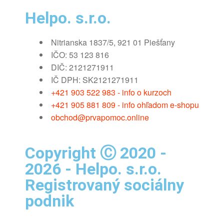
Helpo. s.r.o.
Nitrianska 1837/5, 921 01 Piešťany
IČO: 53 123 816
DIČ: 2121271911
IČ DPH: SK2121271911
+421 903 522 983 - info o kurzoch
+421 905 881 809 - info ohľadom e-shopu
obchod@prvapomoc.online
Copyright Ⓒ 2020 -
2026 - Helpo. s.r.o.
Registrovaný sociálny
podnik