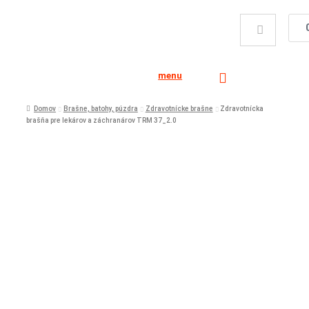
menu
Domov
Brašne, batohy, púzdra
Zdravotnícke brašne
Zdravotnícka
brašňa pre lekárov a záchranárov TRM 37_2.0