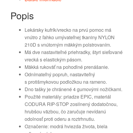
Popis
Lekársky kufrík/vrecko na prvú pomoc má
vnútro z ľahko umývateľnej tkaniny NYLON
210D s vnútorným mäkkým polstrovaním.
Má dve nastaviteľné priehradky, štyri sieťované
vrecká s elastickým pásom.
Mäkká rukoväť na pohodlné prenášanie.
Odnímateľný popruh, nastaviteľný
s protišmykovou podložkou na rameno.
Dno tašky je chránené 4 gumovými nožičkami.
Použité materiály: priadze EPIC, materiál
CODURA RIP-STOP zosilnený dodatočnou,
hrubšou väzbou, čo zaručuje nevídanú
odolnosť proti oderu a roztrhnutiu.
Označenie: modrá hviezda života, biela