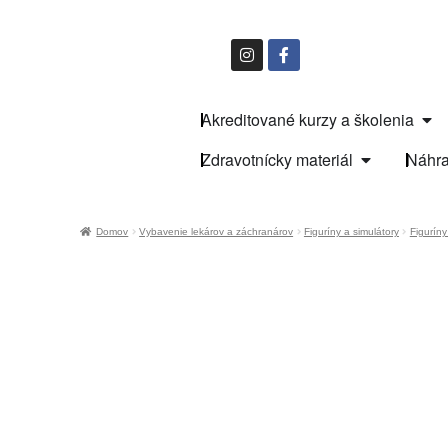
Akreditované kurzy a školenia
Zdravotnícky materiál
Náhra
Domov
Vybavenie lekárov a záchranárov
Figuríny a simulátory
Figuríny