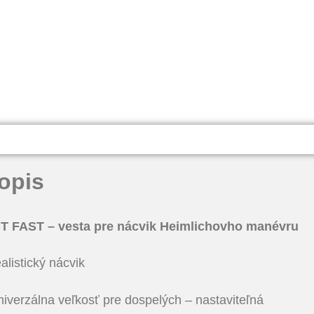
opis
T FAST – vesta pre nácvik Heimlichovho manévru
ealistický nácvik
niverzálna veľkosť pre dospelých – nastaviteľná