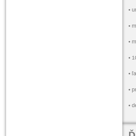
• 
• m
• 
• 1
• ľ
• p
• d
Ď