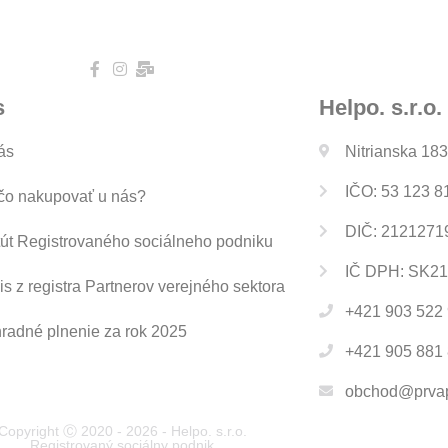
s
Helpo. s.r.o.
ás
Nitrianska 18
IČO: 53 123 8
čo nakupovať u nás?
DIČ: 2121271
tút Registrovaného sociálneho podniku
IČ DPH: SK2
is z registra Partnerov verejného sektora
+421 903 522 9
radné plnenie za rok 2025
+421 905 881 
obchod@prvap
Copyright Ⓒ 2020 - 2026 - Helpo. s.r.o.
Registrovaný sociálny podnik