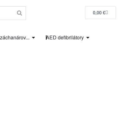
0,00
€
 záchanárov...
AED defibrilátory