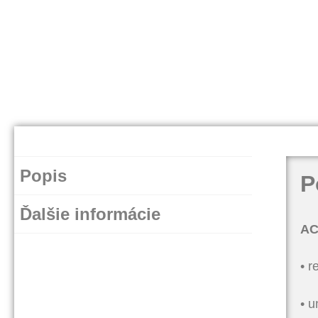
Popis
P
Ďalšie informácie
AC
• r
• u