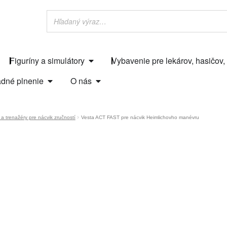
Figuríny a simulátory
Vybavenie pre lekárov, hasičov,
dné plnenie
O nás
 a trenažéry pre nácvik zručností
Vesta ACT FAST pre nácvik Heimlichovho manévru