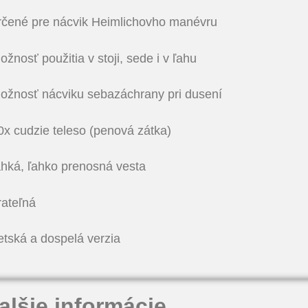
určené pre nácvik Heimlichovho manévru
ožnosť použitia v stoji, sede i v ľahu
možnosť nácviku sebazáchrany pri dusení
0x cudzie teleso (penová zátka)
ahká, ľahko prenosná vesta
rateľná
etská a dospelá verzia
alšie informácie