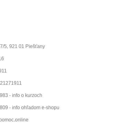
37/5, 921 01 Piešťany
16
911
121271911
83 - info o kurzoch
809 - info ohľadom e-shopu
omoc.online