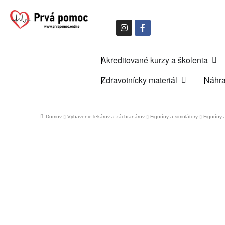
Akreditované kurzy a školenia
Zdravotnícky materiál
Náhra
Domov
Vybavenie lekárov a záchranárov
Figuríny a simulátory
Figuríny 