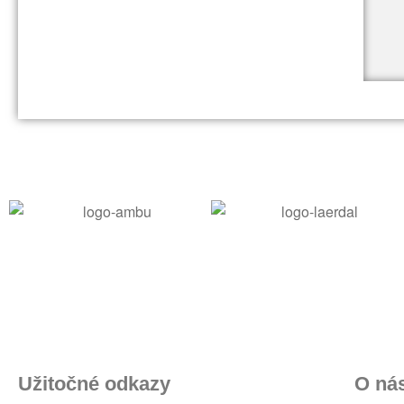
Užitočné odkazy
O ná