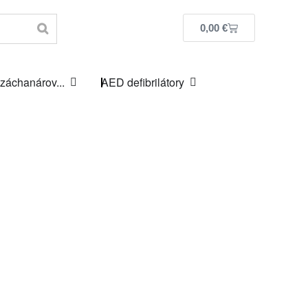
0,00
€
 záchanárov...
AED defibrilátory