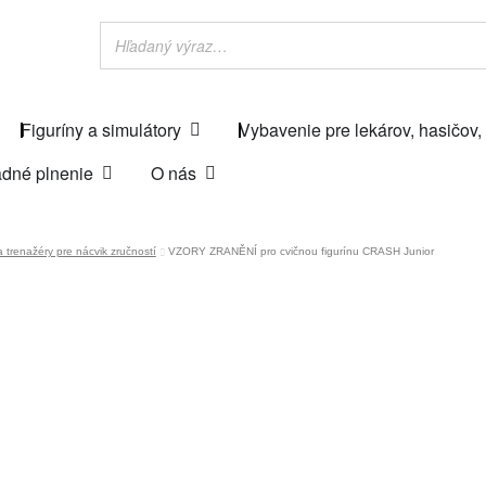
Figuríny a simulátory
Vybavenie pre lekárov, hasičov,
dné plnenie
O nás
a trenažéry pre nácvik zručností
VZORY ZRANĚNÍ pro cvičnou figurínu CRASH Junior