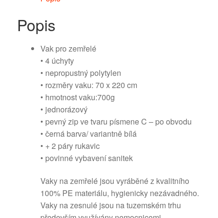
Popis
Vak pro zemřelé
• 4 úchyty
• nepropustný polytylen
• rozměry vaku: 70 x 220 cm
• hmotnost vaku:700g
• jednorázový
• pevný zip ve tvaru písmene C – po obvodu
• černá barva/ variantně bílá
• + 2 páry rukavic
• povinné vybavení sanitek
Vaky na zemřelé jsou vyráběné z kvalitního
100% PE materiálu, hygienicky nezávadného.
Vaky na zesnulé jsou na tuzemském trhu
především využívány nemocnicemi,