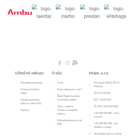
Užitočné odkazy
O nás
Helpo. s.r.o.
Obchodné podmienky
O nás
Nitrianska 1837/5, 921 01
Piešťany
Ochrana osobných
Prečo nakupovať u nás?
údajov
IČO: 53 123 816
Štátút Registrovaného
Zásady používania
sociálneho podniku
DIČ: 2121271911
súborov cookie (EÚ)
Výpis z registra
IČ DPH: SK2121271911
Doprava
Partnerov verejného
+421 903 522 983 - info o
sektora
kurzoch
Náhradné plnenie za rok
+421 905 881 809 - info
2025
ohľadom e-shopu
obchod@prvapomoc.online