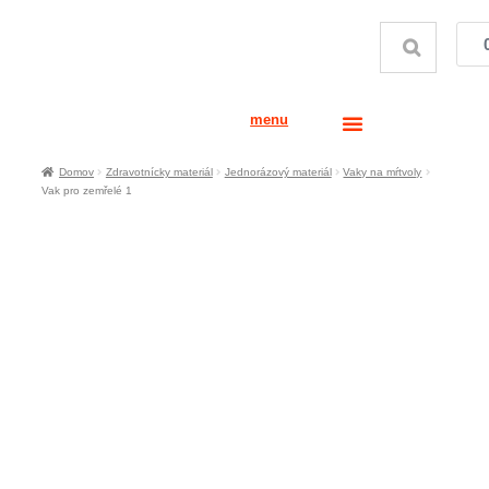
menu
Domov
Zdravotnícky materiál
Jednorázový materiál
Vaky na mŕtvoly
Vak pro zemřelé 1