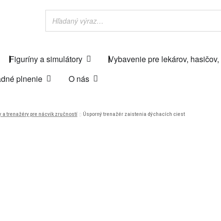
Figuríny a simulátory
Vybavenie pre lekárov, hasičov,
dné plnenie
O nás
y a trenažéry pre nácvik zručností
Úsporný trenažér zaistenia dýchacích ciest