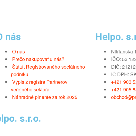
O nás
Helpo. s.r
O nás
Nitrianska 
Prečo nakupovať u nás?
IČO: 53 12
Štátút Registrovaného sociálneho
DIČ: 2121
podniku
IČ DPH: S
Výpis z registra Partnerov
+421 903 52
verejného sektora
+421 905 8
Náhradné plnenie za rok 2025
obchod@pr
po. s.r.o.