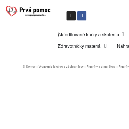
Akreditované kurzy a školenia
Zdravotnícky materiál
Náhra
Domov
Vybavenie lekárov a záchranárov
Figuríny a simulátory
Figurín