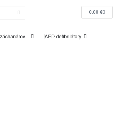
0,00
€
 záchanárov...
AED defibrilátory