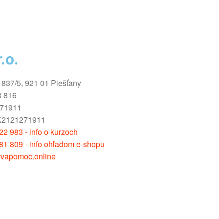
.o.
1837/5, 921 01 Piešťany
3 816
271911
K2121271911
2 983 - info o kurzoch
81 809 - info ohľadom e-shopu
vapomoc.online