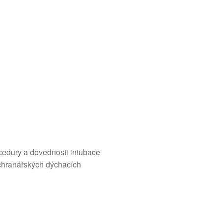
ocedury a dovednosti intubace
záchranářských dýchacích