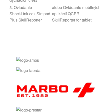
dýchacích ciest
3. Ovládanie
alebo Ovládanie mobilných
ShockLink cez Simpad
aplikácií QCPR
Plus SkillReporter
SkillReporter for tablet