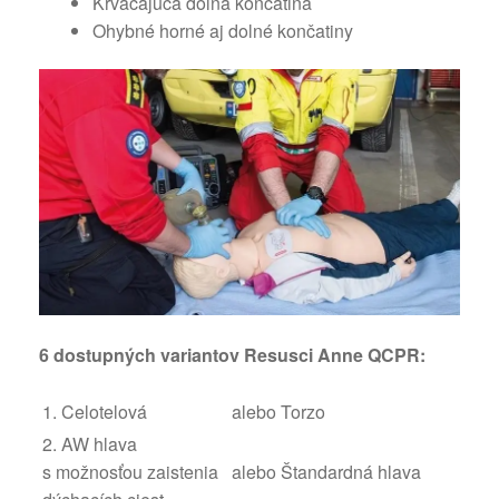
Krvácajúca dolná končatina
Ohybné horné aj dolné končatiny
6 dostupných variantov Resusci Anne QCPR:
1. Celotelová
alebo Torzo
2. AW hlava
s možnosťou zaistenia
alebo Štandardná hlava