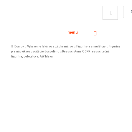
menu
Domov
Vybavenie lekárov a záchranárov
Figuríny a simulátory
Figuríny
pre nácvik resuscitácie dospelého
Resusci Anne QCPR resuscitačná
figurína, celotelova, AW hlava