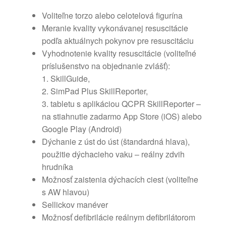
Voliteľne torzo alebo celotelová figurína
Meranie kvality vykonávanej resuscitácie
podľa aktuálnych pokynov pre resuscitáciu
Vyhodnotenie kvality resuscitácie (voliteľné
príslušenstvo na objednanie zvlášť):
1. SkillGuide,
2. SimPad Plus SkillReporter,
3. tabletu s aplikáciou QCPR SkillReporter –
na stiahnutie zadarmo App Store (iOS) alebo
Google Play (Android)
Dýchanie z úst do úst (štandardná hlava),
použitie dýchacieho vaku – reálny zdvih
hrudníka
Možnosť zaistenia dýchacích ciest (voliteľne
s AW hlavou)
Sellickov manéver
Možnosť defibrilácie reálnym defibrilátorom