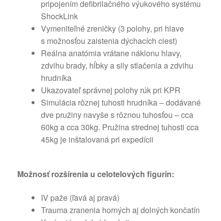
pripojením defibrilačného výukového systému
ShockLink
Vymeniteľné zreničky (3 polohy, pri hlave
s možnosťou zaistenia dýchacích ciest)
Reálna anatómia vrátane náklonu hlavy,
zdvihu brady, hĺbky a sily stlačenia a zdvihu
hrudníka
Ukazovateľ správnej polohy rúk pri KPR
Simulácia rôznej tuhosti hrudníka – dodávané
dve pružiny navyše s rôznou tuhosťou – cca
60kg a cca 30kg. Pružina strednej tuhosti cca
45kg je inštalovaná pri expedícii
Možnosť rozšírenia u celotelových figurín:
IV paže (ľavá aj pravá)
Trauma zranenia horných aj dolných končatín