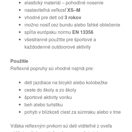
elastický materiál – pohodlné nosenie
nastaviteľná veľkosť
XS–M
vhodné pre deti od
3 rokov
možno nosiť cez bundu alebo ľahké oblečenie
spĺňa európsku normu
EN 13356
všestranné použitie pre športové a
každodenné outdoorové aktivity
Použitie
Reflexné popruhy sú vhodné najmä pre:
deti jazdiace na bicykli alebo kolobežke
ceste do školy a zo školy
športové aktivity vonku
beh alebo turistiku
pohyb v blízkosti ciest za súmraku alebo v tme
Vďaka reflexným prvkom sú deti viditeľné z oveľa