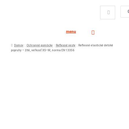
menu
Domov
Ochranné pomôcky
Reflexné vesty
Reflexné elastické detské
popruhy – žlté, veľkosť XS–M, norma EN 13356