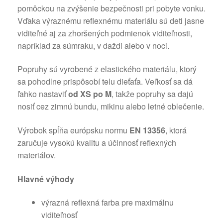
pomôckou na zvýšenie bezpečnosti pri pobyte vonku.
Vďaka výraznému reflexnému materiálu sú deti jasne
viditeľné aj za zhoršených podmienok viditeľnosti,
napríklad za súmraku, v daždi alebo v noci.
Popruhy sú vyrobené z elastického materiálu, ktorý
sa pohodlne prispôsobí telu dieťaťa. Veľkosť sa dá
ľahko nastaviť
od XS po M
, takže popruhy sa dajú
nosiť cez zimnú bundu, mikinu alebo letné oblečenie.
Výrobok spĺňa európsku normu
EN 13356
, ktorá
zaručuje vysokú kvalitu a účinnosť reflexných
materiálov.
Hlavné výhody
výrazná reflexná farba pre maximálnu
viditeľnosť