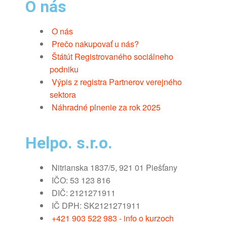
O nás
O nás
Prečo nakupovať u nás?
Štátút Registrovaného sociálneho
podniku
Výpis z registra Partnerov verejného
sektora
Náhradné plnenie za rok 2025
Helpo. s.r.o.
Nitrianska 1837/5, 921 01 Piešťany
IČO: 53 123 816
DIČ: 2121271911
IČ DPH: SK2121271911
+421 903 522 983 - info o kurzoch