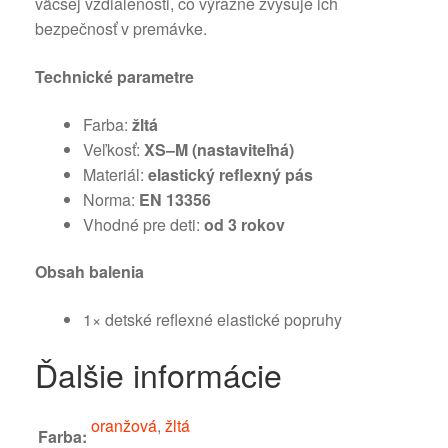
väčšej vzdialenosti, čo výrazne zvyšuje ich
bezpečnosť v premávke.
Technické parametre
Farba:
žltá
Veľkosť:
XS–M (nastaviteľná)
Materiál:
elastický reflexný pás
Norma:
EN 13356
Vhodné pre deti:
od 3 rokov
Obsah balenia
1× detské reflexné elastické popruhy
Ďalšie informácie
oranžová
,
žltá
Farba: