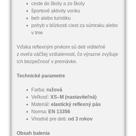
ceste do školy a zo školy
športové aktivity vonku
beh alebo turistiku
pohyb v blízkosti ciest za súmraku alebo
v tme
Vďaka reflexným prvkom sú deti viditeľné
z oveľa väčšej vzdialenosti, čo výrazne zvyšuje
ich bezpečnosť v premávke.
Technické parametre
Farba:
ružová
Veľkosť:
XS–M (nastaviteľná)
Materiál:
elastický reflexný pás
Norma:
EN 13356
Vhodné pre deti:
od 3 rokov
Obsah balenia