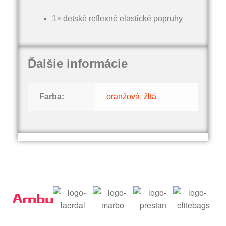
1× detské reflexné elastické popruhy
Ďalšie informácie
Farba:
oranžová
,
žltá