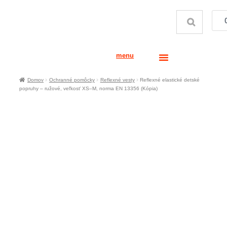
menu
Domov
Ochranné pomôcky
Reflexné vesty
Reflexné elastické detské
popruhy – ružové, veľkosť XS–M, norma EN 13356 (Kópia)