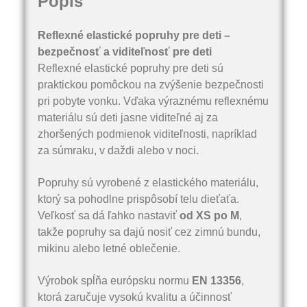
Popis
Reflexné elastické popruhy pre deti –
bezpečnosť a viditeľnosť pre deti
Reflexné elastické popruhy pre deti sú
praktickou pomôckou na zvýšenie bezpečnosti
pri pobyte vonku. Vďaka výraznému reflexnému
materiálu sú deti jasne viditeľné aj za
zhoršených podmienok viditeľnosti, napríklad
za súmraku, v daždi alebo v noci.
Popruhy sú vyrobené z elastického materiálu,
ktorý sa pohodlne prispôsobí telu dieťaťa.
Veľkosť sa dá ľahko nastaviť
od XS po M
,
takže popruhy sa dajú nosiť cez zimnú bundu,
mikinu alebo letné oblečenie.
Výrobok spĺňa európsku normu
EN 13356
,
ktorá zaručuje vysokú kvalitu a účinnosť