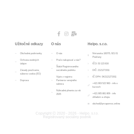
Užitočné odkazy
O nás
Helpo. s.r.o.
Obchodné podmienky
O nás
Nitrianska 1837/5, 921 01
Piešťany
Ochrana osobných
Prečo nakupovať u nás?
údajov
IČO: 53 123 816
Štátút Registrovaného
Zásady používania
sociálneho podniku
DIČ: 2121271911
súborov cookie (EÚ)
Výpis z registra
IČ DPH: SK2121271911
Doprava
Partnerov verejného
+421 903 522 983 - info o
sektora
kurzoch
Náhradné plnenie za rok
+421 905 881 809 - info
2025
ohľadom e-shopu
obchod@prvapomoc.online
Copyright Ⓒ 2020 - 2026 - Helpo. s.r.o.
Registrovaný sociálny podnik