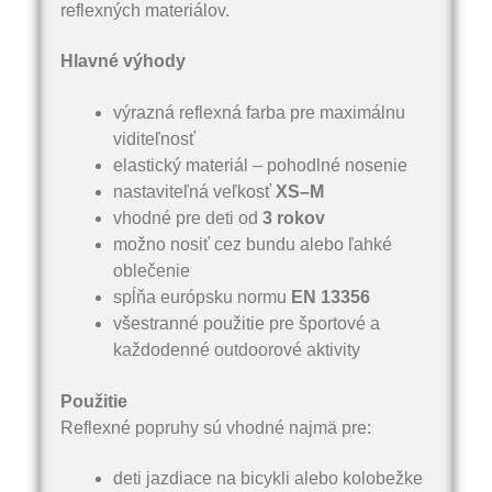
reflexných materiálov.
Hlavné výhody
výrazná reflexná farba pre maximálnu
viditeľnosť
elastický materiál – pohodlné nosenie
nastaviteľná veľkosť
XS–M
vhodné pre deti od
3 rokov
možno nosiť cez bundu alebo ľahké
oblečenie
spĺňa európsku normu
EN 13356
všestranné použitie pre športové a
každodenné outdoorové aktivity
Použitie
Reflexné popruhy sú vhodné najmä pre:
deti jazdiace na bicykli alebo kolobežke