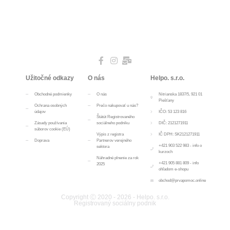
Užitočné odkazy
O nás
Helpo. s.r.o.
Obchodné podmienky
O nás
Nitrianska 1837/5, 921 01
Piešťany
Ochrana osobných
Prečo nakupovať u nás?
údajov
IČO: 53 123 816
Štátút Registrovaného
Zásady používania
sociálneho podniku
DIČ: 2121271911
súborov cookie (EÚ)
Výpis z registra
IČ DPH: SK2121271911
Doprava
Partnerov verejného
+421 903 522 983 - info o
sektora
kurzoch
Náhradné plnenie za rok
+421 905 881 809 - info
2025
ohľadom e-shopu
obchod@prvapomoc.online
Copyright Ⓒ 2020 - 2026 - Helpo. s.r.o.
Registrovaný sociálny podnik