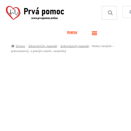
menu
Domov
Zdravotnícky materiál
Jednorázový materiál
Holiaci strojček –
jednostranný, s jedným ostrím, nesterilný