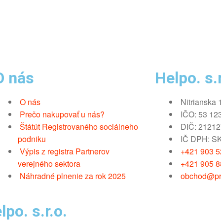
O nás
Helpo. s.r
O nás
Nitrianska 
Prečo nakupovať u nás?
IČO: 53 12
Štátút Registrovaného sociálneho
DIČ: 2121
podniku
IČ DPH: S
Výpis z registra Partnerov
+421 903 52
verejného sektora
+421 905 8
Náhradné plnenie za rok 2025
obchod@pr
po. s.r.o.