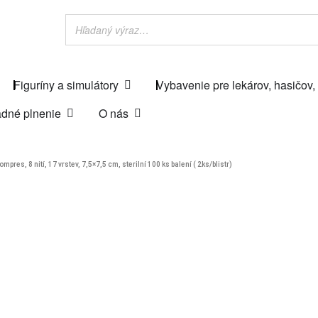
Figuríny a simulátory
Vybavenie pre lekárov, hasičov,
dné plnenie
O nás
mpres, 8 nití, 17 vrstev, 7,5×7,5 cm, sterilní 100 ks balení ( 2ks/blistr)