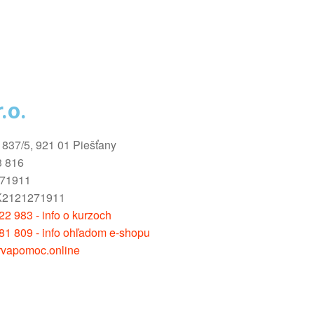
.o.
1837/5, 921 01 Piešťany
3 816
271911
K2121271911
2 983 - info o kurzoch
81 809 - info ohľadom e-shopu
vapomoc.online