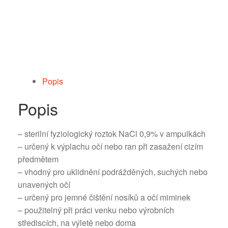
Popis
Popis
– sterilní fyziologický roztok NaCl 0,9% v ampulkách
– určený k výplachu očí nebo ran při zasažení cizím
předmětem
– vhodný pro uklidnění podrážděných, suchých nebo
unavených očí
– určený pro jemné čištění nosíků a očí miminek
– použitelný při práci venku nebo výrobních
střediscích, na výletě nebo doma