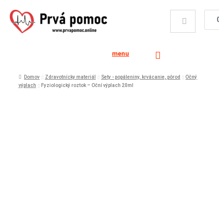
menu
Domov
Zdravotnícky materiál
Sety - popáleniny, krvácanie, pôrod
Očný
výplach
Fyziologický roztok – Oční výplach 20ml