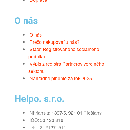
O nás
O nás
Prečo nakupovať u nás?
Štátút Registrovaného sociálneho
podniku
Výpis z registra Partnerov verejného
sektora
Náhradné plnenie za rok 2025
Helpo. s.r.o.
Nitrianska 1837/5, 921 01 Piešťany
IČO: 53 123 816
DIČ: 2121271911