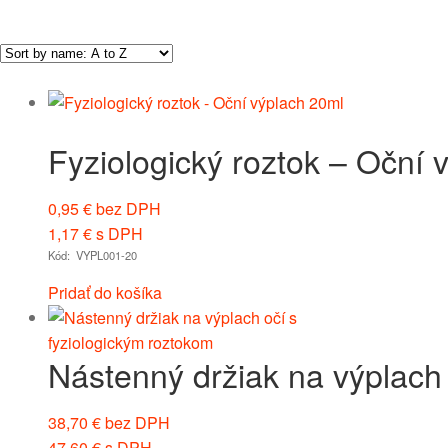
Fyziologický roztok – Oční 
0,95
€
bez DPH
1,17
€
s DPH
Kód: VYPL001-20
Pridať do košíka
Nástenný držiak na výplach 
38,70
€
bez DPH
47,60
€
s DPH