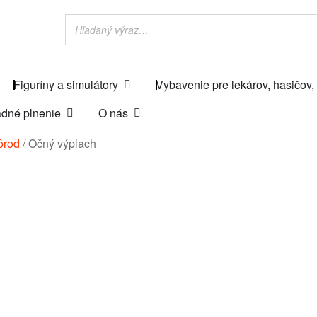
Figuríny a simulátory
Vybavenie pre lekárov, hasičov,
dné plnenie
O nás
ôrod
/
Očný výplach