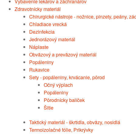
Vybavenie lekárov a záchranárov
Zdravotnícky materiál
Chirurgické nástroje - nožnice, pinzety, peány, z
Chladiace vrecká
Dezinfekcia
Jednorázový materiál
Náplaste
Obväzový a preväzový materiál
Popáleniny
Rukavice
Sety - popáleniny, krvácanie, pôrod
Očný výplach
Popáleniny
Pôrodnícky balíček
Šitie
Taktický materiál - škrtidla, obväzy, nosidlá
Termoizolačné fólie, Prikrývky