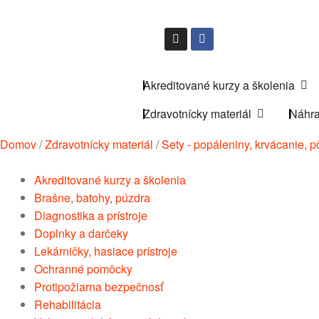
Akreditované kurzy a školenia
Zdravotnícky materiál
Náhra
Domov
/
Zdravotnícky materiál
/
Sety - popáleniny, krvácanie, p
Akreditované kurzy a školenia
Brašne, batohy, púzdra
Diagnostika a prístroje
Doplnky a darčeky
Lekárničky, hasiace prístroje
Ochranné pomôcky
Protipožiarna bezpečnosť
Rehabilitácia