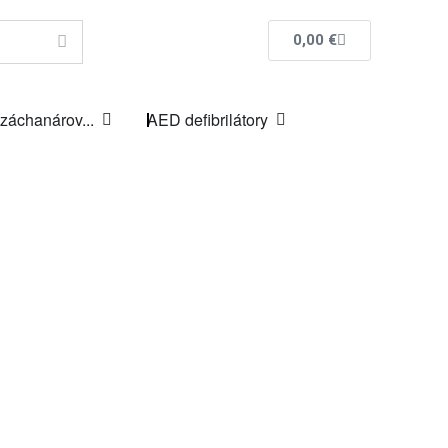
0,00
€
 záchanárov...
AED defibrilátory