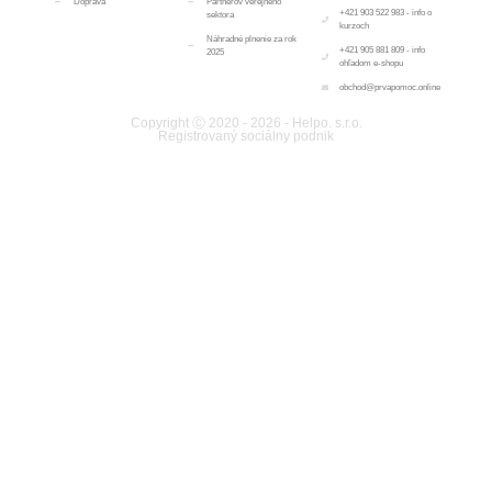
Doprava
Partnerov verejného
+421 903 522 983 - info o
sektora
kurzoch
Náhradné plnenie za rok
+421 905 881 809 - info
2025
ohľadom e-shopu
obchod@prvapomoc.online
Copyright Ⓒ 2020 - 2026 - Helpo. s.r.o.
Registrovaný sociálny podnik