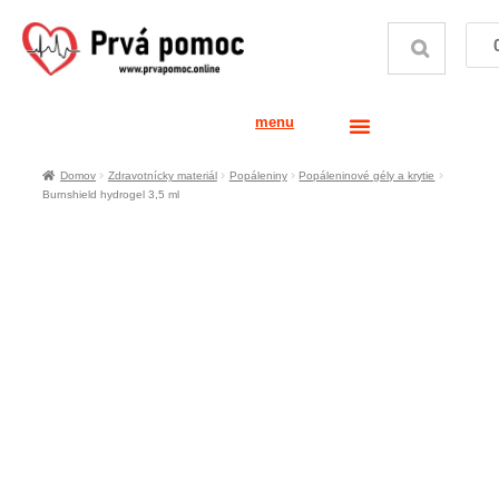
menu
Domov
Zdravotnícky materiál
Popáleniny
Popáleninové gély a krytie
Burnshield hydrogel 3,5 ml