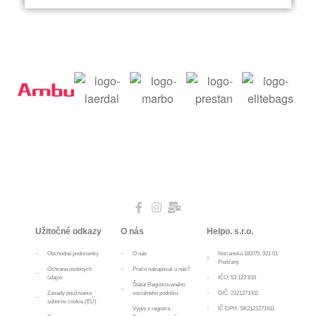
Užitočné odkazy
O nás
Helpo. s.r.o.
Obchodné podmienky
O nás
Nitrianska 1837/5, 921 01
Piešťany
Ochrana osobných
Prečo nakupovať u nás?
údajov
IČO: 53 123 816
Štátút Registrovaného
Zásady používania
sociálneho podniku
DIČ: 2121271911
súborov cookie (EÚ)
Výpis z registra
IČ DPH: SK2121271911