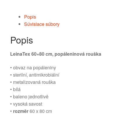
Popis
Súvisiace súbory
Popis
LeinaTex 60×80 cm, popáleninová rouška
• obvaz na popáleniny
• sterilní, antimikrobiální
• metalizovaná rouška
• bílá
• baleno jednotlivě
• vysoká savost
•
rozměr
60 x 80 cm