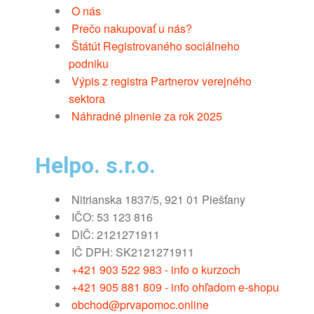
O nás
Prečo nakupovať u nás?
Štátút Registrovaného sociálneho
podniku
Výpis z registra Partnerov verejného
sektora
Náhradné plnenie za rok 2025
Helpo. s.r.o.
Nitrianska 1837/5, 921 01 Piešťany
IČO: 53 123 816
DIČ: 2121271911
IČ DPH: SK2121271911
+421 903 522 983 - info o kurzoch
+421 905 881 809 - info ohľadom e-shopu
obchod@prvapomoc.online