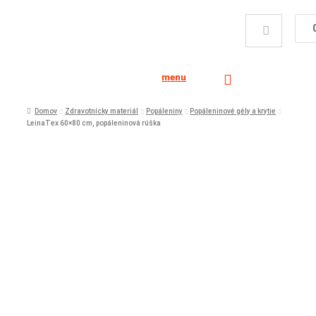
menu
Domov
Zdravotnícky materiál
Popáleniny
Popáleninové gély a krytie
LeinaTex 60×80 cm, popáleninová rúška