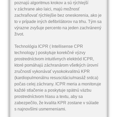
poznajú algoritmus krokov a sú rýchlejší
v záchrane ako laici, majú možnosť
zachraňovať rýchlejšie bez oneskorenia, ako je
to v prípade iných defibrilátorov na trhu. Tým sa
výrazne zvyšuje percento na jeden zachránený
život.
Technológia ICPR ( Intellisense CPR
technology ) poskytuje korekčné výzvy
prostredníctvom intuitívnych elektród ICPR,
ktoré pomáhajú záchranárom všetkých úrovní
zručností vykonávať vysokokvalitnú KPR
(kardiopulmonálnu resuscitáciu/masáž srdca)
počas celej záchrany. ICPR meria a monitoruje
každé stlačenie a poskytuje spätnú väzbu
prostredníctvom hlasu a textu, aby sa
zabezpečilo, že kvalita KPR zostane v súlade
s najnovšími usmerneniami.