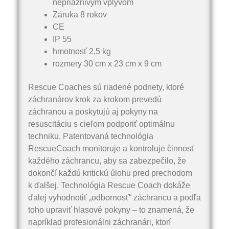
nepriaznivým vplyvom
Záruka 8 rokov
CE
IP 55
hmotnosť 2,5 kg
rozmery 30 cm x 23 cm x 9 cm
Rescue Coaches sú riadené podnety, ktoré
záchranárov krok za krokom prevedú
záchranou a poskytujú aj pokyny na
resuscitáciu s cieľom podporiť optimálnu
techniku. Patentovaná technológia
RescueCoach monitoruje a kontroluje činnosť
každého záchrancu, aby sa zabezpečilo, že
dokončí každú kritickú úlohu pred prechodom
k ďalšej. Technológia Rescue Coach dokáže
ďalej vyhodnotiť „odbornosť“ záchrancu a podľa
toho upraviť hlasové pokyny – to znamená, že
napríklad profesionálni záchranári, ktorí