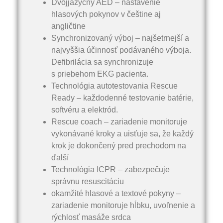
Dvojjazyčný AED – nastavenie
hlasových pokynov v češtine aj
angličtine
Synchronizovaný výboj – najšetrnejší a
najvyššia účinnosť podávaného výboja.
Defibrilácia sa synchronizuje
s priebehom EKG pacienta.
Technológia autotestovania Rescue
Ready – každodenné testovanie batérie,
softvéru a elektród.
Rescue coach – zariadenie monitoruje
vykonávané kroky a uisťuje sa, že každý
krok je dokončený pred prechodom na
ďalší
Technológia ICPR – zabezpečuje
správnu resuscitáciu
okamžité hlasové a textové pokyny –
zariadenie monitoruje hĺbku, uvoľnenie a
rýchlosť masáže srdca