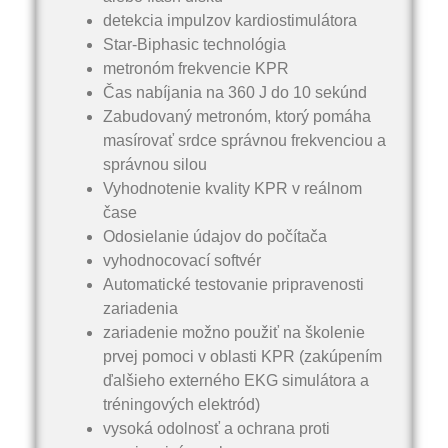
detekcia impulzov kardiostimulátora
Star-Biphasic technológia
metronóm frekvencie KPR
Čas nabíjania na 360 J do 10 sekúnd
Zabudovaný metronóm, ktorý pomáha
masírovať srdce správnou frekvenciou a
správnou silou
Vyhodnotenie kvality KPR v reálnom
čase
Odosielanie údajov do počítača
vyhodnocovací softvér
Automatické testovanie pripravenosti
zariadenia
zariadenie možno použiť na školenie
prvej pomoci v oblasti KPR (zakúpením
ďalšieho externého EKG simulátora a
tréningových elektród)
vysoká odolnosť a ochrana proti