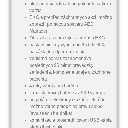
plne automatická alebo poloautomatická
verzia
EKG a prehľad záchranných akcií možno
zobraziť pomocou softvéru AED
Manager
Obrazovka zobrazujúca priebeh EKG
nastavenie sily výboja od 95J do 360J
na základe odporu pacienta
vnútorná pamäť zaznamenáva
posledných 90 minút prevádzky
zariadenia, kompletné údaje o záchrane
pacienta
4 roky záruka na batériu
kapacita novej batérie až 500 výbojov
unipolárne elektródy (každú elektródu
možno voľne prilepiť na pravú alebo
ľavú stranu hrudníka)
komunikácia prostredníctvom USB kábla
alebo flash disku