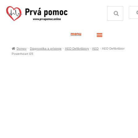
menu
Domov
Diagnostika a prístroje
AED Defibrilátory
AED
AED Defibrilátor
Powerheart G5