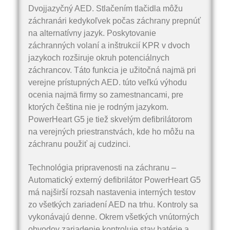
Dvojjazyčný AED. Stlačením tlačidla môžu
záchranári kedykoľvek počas záchrany prepnúť
na alternatívny jazyk. Poskytovanie
záchranných volaní a inštrukcií KPR v dvoch
jazykoch rozširuje okruh potenciálnych
záchrancov. Táto funkcia je užitočná najmä pri
verejne prístupných AED. túto veľkú výhodu
ocenia najmä firmy so zamestnancami, pre
ktorých čeština nie je rodným jazykom.
PowerHeart G5 je tiež skvelým defibrilátorom
na verejných priestranstvách, kde ho môžu na
záchranu použiť aj cudzinci.
Technológia pripravenosti na záchranu –
Automatický externý defibrilátor PowerHeart G5
má najširší rozsah nastavenia interných testov
zo všetkých zariadení AED na trhu. Kontroly sa
vykonávajú denne. Okrem všetkých vnútorných
obvodov zariadenie kontroluje stav batérie a