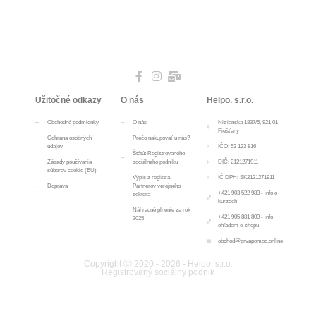
Užitočné odkazy
O nás
Helpo. s.r.o.
Obchodné podmienky
O nás
Nitrianska 1837/5, 921 01
Piešťany
Ochrana osobných
Prečo nakupovať u nás?
údajov
IČO: 53 123 816
Štátút Registrovaného
Zásady používania
sociálneho podniku
DIČ: 2121271911
súborov cookie (EÚ)
Výpis z registra
IČ DPH: SK2121271911
Doprava
Partnerov verejného
+421 903 522 983 - info o
sektora
kurzoch
Náhradné plnenie za rok
+421 905 881 809 - info
2025
ohľadom e-shopu
obchod@prvapomoc.online
Copyright Ⓒ 2020 - 2026 - Helpo. s.r.o.
Registrovaný sociálny podnik