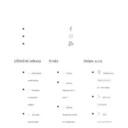
Užitočné odkazy
O nás
Helpo. s.r.o.
Obchodné
O nás
Nitrianska
podmienky
1837/5, 921
Prečo
01 Piešťany
Ochrana
nakupovať u
osobných
nás?
IČO: 53
údajov
123 816
Štátút
Zásady
Registrovanéh
DIČ:
používania
o sociálneho
2121271911