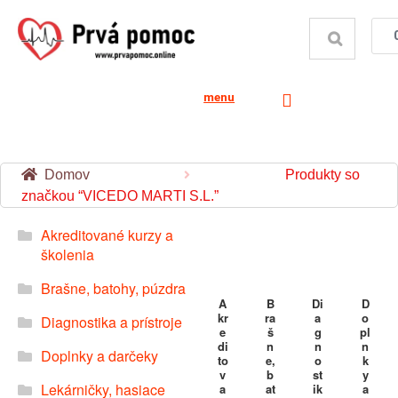
menu
Domov
Produkty so
značkou “VICEDO MARTI S.L.”
Akreditované kurzy a
školenia
Brašne, batohy, púzdra
A
B
Di
D
kr
ra
a
o
Diagnostika a prístroje
e
š
g
pl
di
n
n
n
Doplnky a darčeky
to
e,
o
k
v
b
st
y
Lekárničky, hasiace
a
at
ik
a