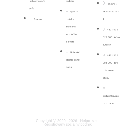
súborov cookie
podniku
IČ DPH:
(EÚ)
Výpis z
SK212127191
Doprava
registra
1
Partnerov
+421 903
verejného
522 983 - info o
sektora
kurzoch
Náhradné
+421 905
plnenie za rok
881 809 - info
2025
ohľadom e-
shopu
obchod@prvapo
moc.online
Copyright Ⓒ 2020 - 2026 - Helpo. s.r.o.
Registrovaný sociálny podnik