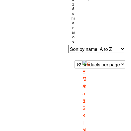
z
á
c
hr
a
n
ár
o
v