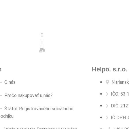
s
Helpo. s.r.o.
O nás
Nitrians
IČO: 53 
Prečo nakupovať u nás?
DIČ: 21
Štátút Registrovaného sociálneho
podniku
IČ DPH: