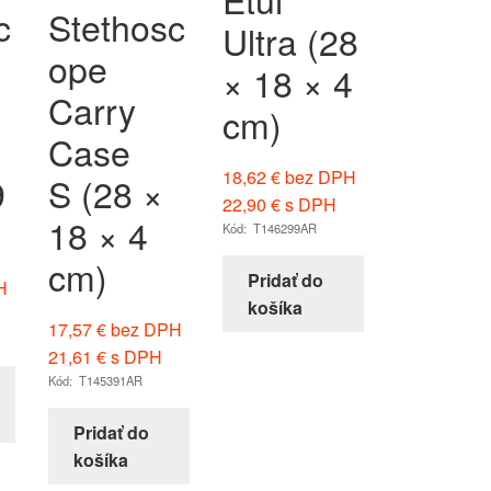
c
Stethosc
Ultra (28
ope
× 18 × 4
Carry
cm)
Case
18,62
€
bez DPH
9
S (28 ×
22,90
€
s DPH
18 × 4
Kód: T146299AR
cm)
Pridať do
H
košíka
17,57
€
bez DPH
21,61
€
s DPH
Kód: T145391AR
Pridať do
košíka