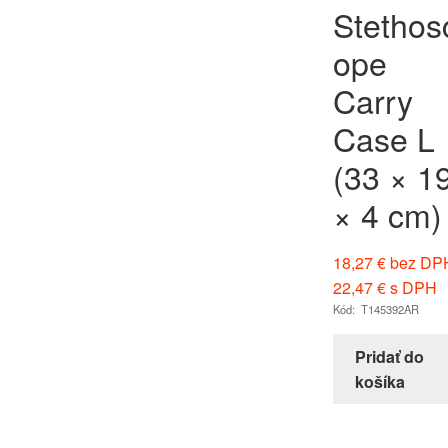
Stethos
ope
Carry
Case L
(33 × 1
× 4 cm)
18,27
€
bez DP
22,47
€
s DPH
Kód: T145392AR
Pridať do
košíka