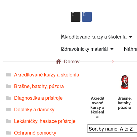
Akreditované kurzy a školenia
Zdravotnícky materiál
Náhra
Domov
Akreditované kurzy a školenia
Brašne, batohy, púzdra
Diagnostika a prístroje
Akredit
Brašne,
ované
batohy,
kurzy a
púzdra
Doplnky a darčeky
školeni
a
Lekárničky, hasiace prístroje
Ochranné pomôcky