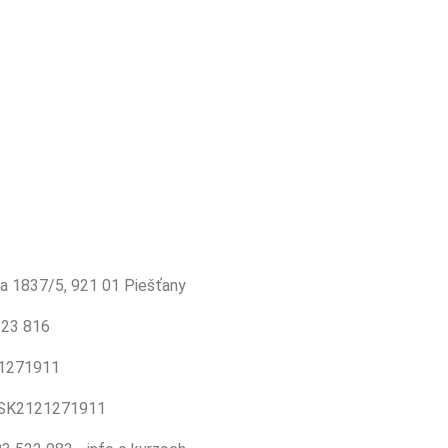
ka 1837/5, 921 01 Piešťany
123 816
21271911
 SK2121271911