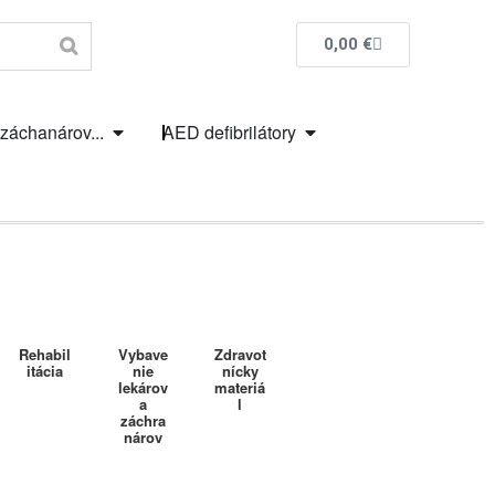
0,00
€
 záchanárov...
AED defibrilátory
Rehabil
Vybave
Zdravot
itácia
nie
nícky
lekárov
materiá
a
l
záchra
nárov