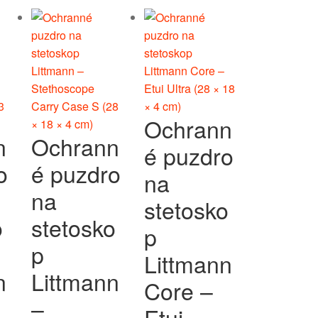
Ochrann
n
Ochrann
é puzdro
o
é puzdro
na
na
stetosko
o
stetosko
p
p
Littmann
n
Littmann
Core –
–
Etui