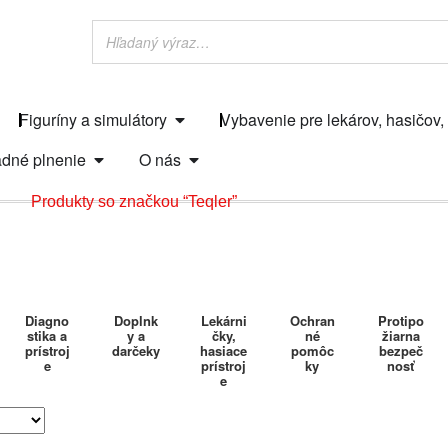
Figuríny a simulátory
Vybavenie pre lekárov, hasičov,
dné plnenie
O nás
Produkty so značkou “Teqler”
Diagno
Doplnk
Lekárni
Ochran
Protipo
stika a
y a
čky,
né
žiarna
prístroj
darčeky
hasiace
pomôc
bezpeč
e
prístroj
ky
nosť
e