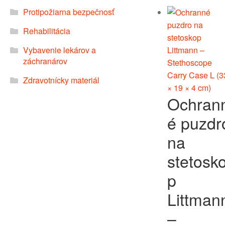
Protipožiarna bezpečnosť
Rehabilitácia
Vybavenie lekárov a
záchranárov
Zdravotnícky materiál
Ochran
é puzdr
na
stetosk
p
Littman
–