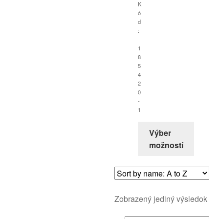
K
ó
d
:
1
8
5
4
2
0
-
1
Výber
možností
Zobrazený jediný výsledok