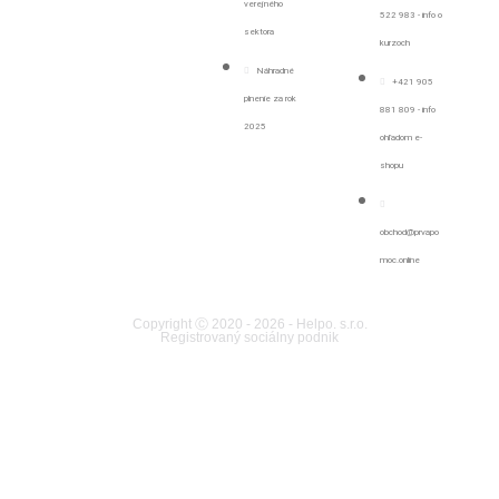
verejného
522 983 - info o
sektora
kurzoch
Náhradné
+421 905
plnenie za rok
881 809 - info
2025
ohľadom e-
shopu
obchod@prvapo
moc.online
Copyright Ⓒ 2020 - 2026 - Helpo. s.r.o.
Registrovaný sociálny podnik