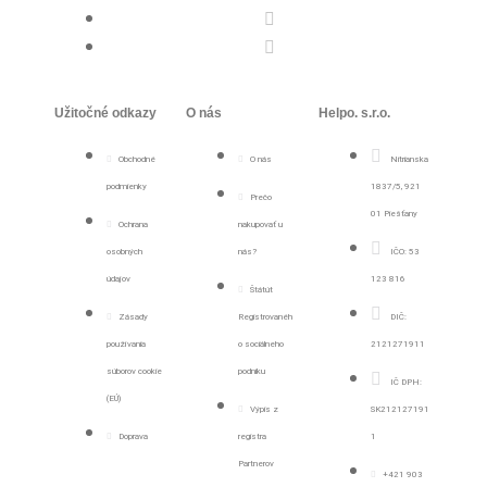
Užitočné odkazy
O nás
Helpo. s.r.o.
Obchodné
O nás
Nitrianska
podmienky
1837/5, 921
Prečo
01 Piešťany
Ochrana
nakupovať u
osobných
nás?
IČO: 53
údajov
123 816
Štátút
Zásady
Registrovanéh
DIČ:
používania
o sociálneho
2121271911
súborov cookie
podniku
IČ DPH:
(EÚ)
Výpis z
SK212127191
Doprava
registra
1
Partnerov
+421 903