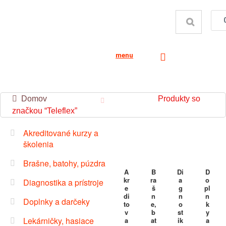
menu
Domov
Produkty so
značkou “Teleflex”
Akreditované kurzy a
školenia
Brašne, batohy, púzdra
A
B
Di
D
kr
ra
a
o
Diagnostika a prístroje
e
š
g
pl
di
n
n
n
Doplnky a darčeky
to
e,
o
k
v
b
st
y
Lekárničky, hasiace
a
at
ik
a