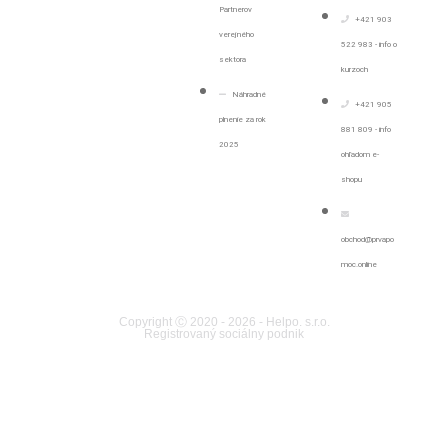
Partnerov
+421 903
verejného
522 983 - info o
sektora
kurzoch
Náhradné
+421 905
plnenie za rok
881 809 - info
2025
ohľadom e-
shopu
obchod@prvapo
moc.online
Copyright Ⓒ 2020 - 2026 - Helpo. s.r.o.
Registrovaný sociálny podnik