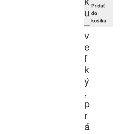
k
Pridať
u
do
–
košíka
v
e
ľ
k
ý
,
p
r
á