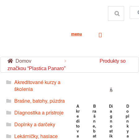
menu
Domov
Produkty so
značkou “Plastica Panaro”
Akreditované kurzy a
školenia
Brašne, batohy, púzdra
A
B
Di
D
kr
ra
a
o
Diagnostika a prístroje
e
š
g
pl
di
n
n
n
Doplnky a darčeky
to
e,
o
k
v
b
st
y
Lekárničky, hasiace
a
at
ik
a