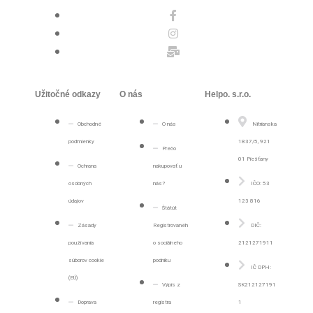
Užitočné odkazy
O nás
Helpo. s.r.o.
Obchodné
O nás
Nitrianska
podmienky
1837/5, 921
Prečo
01 Piešťany
Ochrana
nakupovať u
osobných
nás?
IČO: 53
údajov
123 816
Štátút
Zásady
Registrovanéh
DIČ:
používania
o sociálneho
2121271911
súborov cookie
podniku
IČ DPH:
(EÚ)
Výpis z
SK212127191
Doprava
registra
1