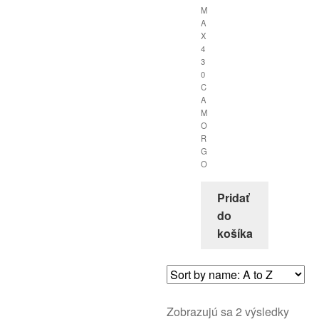
M
A
X
4
3
0
C
A
M
O
R
G
O
Pridať
do
košíka
Zobrazujú sa 2 výsledky