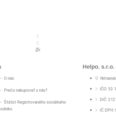
s
Helpo. s.r.o.
O nás
Nitrians
IČO: 53 
Prečo nakupovať u nás?
DIČ: 21
Štátút Registrovaného sociálneho
podniku
IČ DPH: