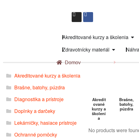
Akreditované kurzy a školenia
Zdravotnícky materiál
Náhra
Domov
Akreditované kurzy a školenia
Brašne, batohy, púzdra
Diagnostika a prístroje
Akredit
Brašne,
ované
batohy,
kurzy a
púzdra
Doplnky a darčeky
školeni
a
Lekárničky, hasiace prístroje
No products were found
Ochranné pomôcky