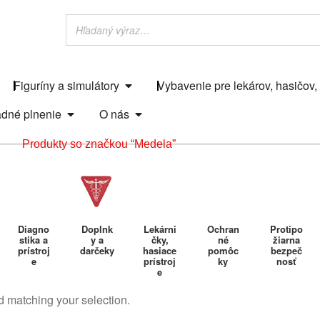
Figuríny a simulátory
Vybavenie pre lekárov, hasičov,
dné plnenie
O nás
Produkty so značkou “Medela”
Diagno
Doplnk
Lekárni
Ochran
Protipo
stika a
y a
čky,
né
žiarna
prístroj
darčeky
hasiace
pomôc
bezpeč
e
prístroj
ky
nosť
e
 matching your selection.