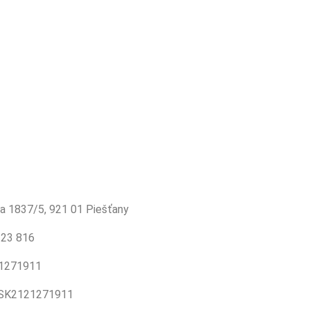
ka 1837/5, 921 01 Piešťany
123 816
21271911
 SK2121271911