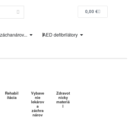
0,00
€
 záchanárov...
AED defibrilátory
Rehabil
Vybave
Zdravot
itácia
nie
nícky
lekárov
materiá
a
l
záchra
nárov