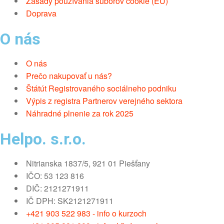
Zásady používania súborov cookie (EÚ)
Doprava
O nás
O nás
Prečo nakupovať u nás?
Štátút Registrovaného sociálneho podniku
Výpis z registra Partnerov verejného sektora
Náhradné plnenie za rok 2025
Helpo. s.r.o.
Nitrianska 1837/5, 921 01 Piešťany
IČO: 53 123 816
DIČ: 2121271911
IČ DPH: SK2121271911
+421 903 522 983 - info o kurzoch