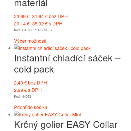
materiál
23,69
€
–
31,64
€
bez DPH
29,14
€
–
38,92
€
s DPH
Kód: HT03-RPL1-C-SET-x
Výber možností
Instantní chladící sáček –
cold pack
2,43
€
bez DPH
2,99
€
s DPH
Kód: 44053
Pridať do košíka
Krčný golier EASY Collar