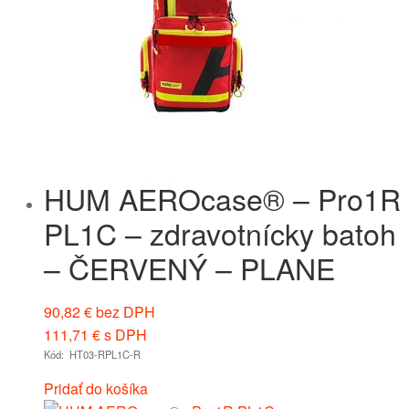
HUM AEROcase® – Pro1R
PL1C – zdravotnícky batoh
– ČERVENÝ – PLANE
90,82
€
bez DPH
111,71
€
s DPH
Kód: HT03-RPL1C-R
Pridať do košíka