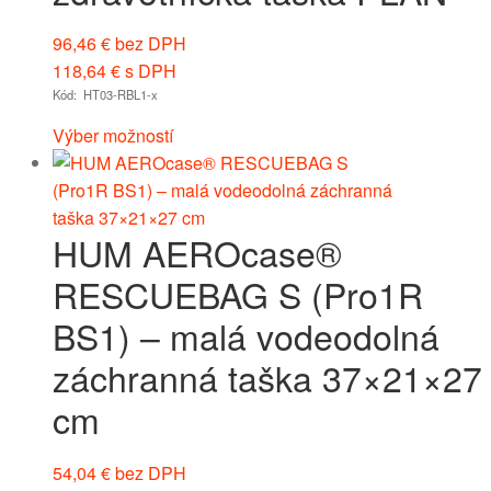
96,46
€
bez DPH
118,64
€
s DPH
Kód: HT03-RBL1-x
Výber možností
HUM AEROcase®
RESCUEBAG S (Pro1R
BS1) – malá vodeodolná
záchranná taška 37×21×27
cm
54,04
€
bez DPH