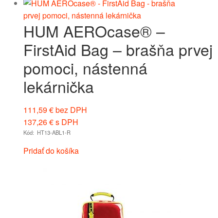
HUM AEROcase® –
FirstAid Bag – brašňa prvej
pomoci, nástenná
lekárnička
111,59
€
bez DPH
137,26
€
s DPH
Kód: HT13-ABL1-R
Pridať do košíka