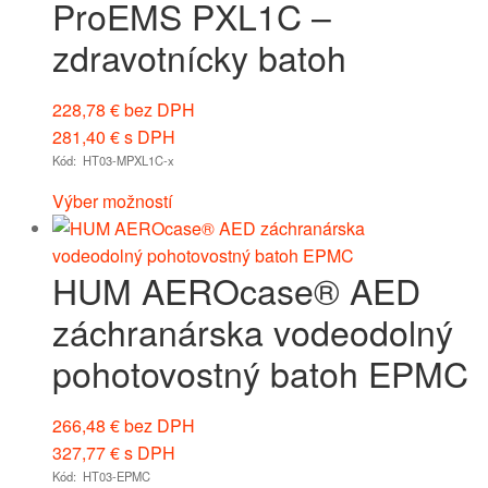
ProEMS PXL1C –
zdravotnícky batoh
228,78
€
bez DPH
281,40
€
s DPH
Kód: HT03-MPXL1C-x
Výber možností
HUM AEROcase® AED
záchranárska vodeodolný
pohotovostný batoh EPMC
266,48
€
bez DPH
327,77
€
s DPH
Kód: HT03-EPMC