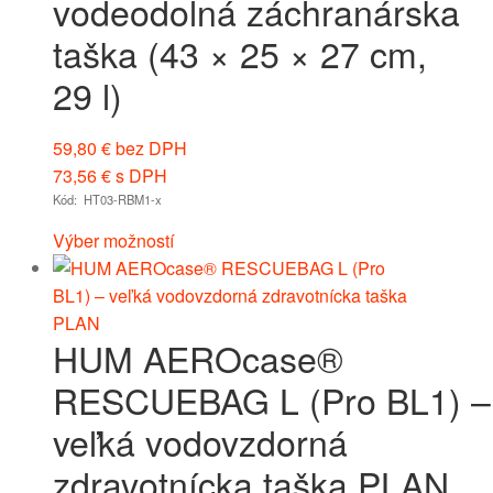
vodeodolná záchranárska
taška (43 × 25 × 27 cm,
29 l)
59,80
€
bez DPH
73,56
€
s DPH
Kód: HT03-RBM1-x
Výber možností
HUM AEROcase®
RESCUEBAG L (Pro BL1) –
veľká vodovzdorná
zdravotnícka taška PLAN