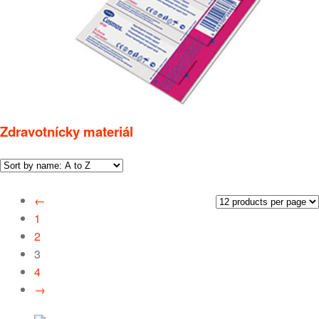
Zdravotnícky materiál
←
1
2
3
4
→