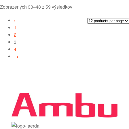
Zobrazených 33–48 z 59 výsledkov
←
1
2
3
4
→