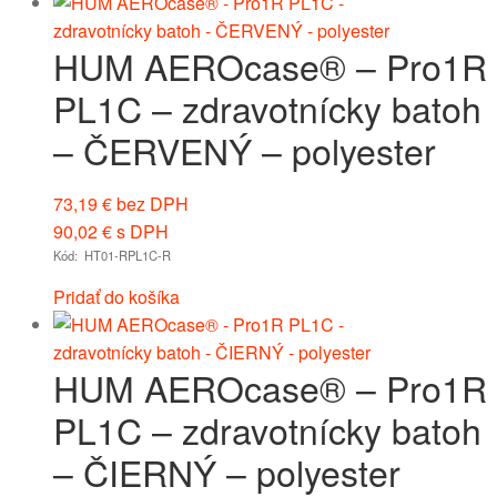
HUM AEROcase® – Pro1R
PL1C – zdravotnícky batoh
– ČERVENÝ – polyester
73,19
€
bez DPH
90,02
€
s DPH
Kód: HT01-RPL1C-R
Pridať do košíka
HUM AEROcase® – Pro1R
PL1C – zdravotnícky batoh
– ČIERNÝ – polyester