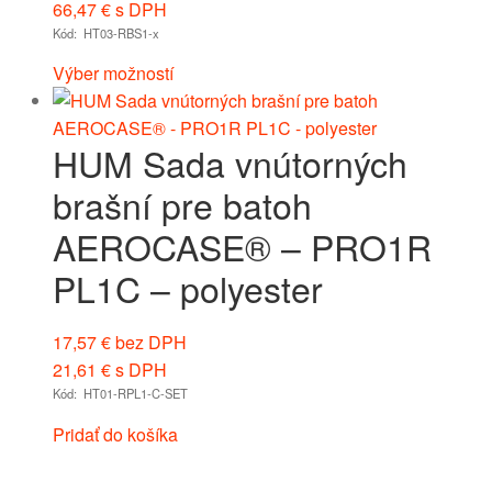
66,47
€
s DPH
Kód: HT03-RBS1-x
Výber možností
HUM Sada vnútorných
brašní pre batoh
AEROCASE® – PRO1R
PL1C – polyester
17,57
€
bez DPH
21,61
€
s DPH
Kód: HT01-RPL1-C-SET
Pridať do košíka