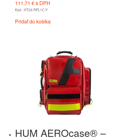
111,71
€
s DPH
Kód: HT03-RPL1C-Y
Pridať do košíka
HUM AEROcase® –