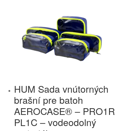
HUM Sada vnútorných
brašní pre batoh
AEROCASE® – PRO1R
PL1C – vodeodolný