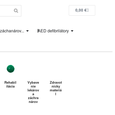
0,00
€
 záchanárov...
AED defibrilátory
Rehabil
Vybave
Zdravot
itácia
nie
nícky
lekárov
materiá
a
l
záchra
nárov