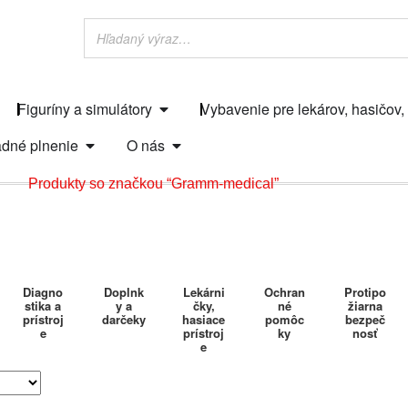
Figuríny a simulátory
Vybavenie pre lekárov, hasičov,
dné plnenie
O nás
Produkty so značkou “Gramm-medical”
Diagno
Doplnk
Lekárni
Ochran
Protipo
stika a
y a
čky,
né
žiarna
prístroj
darčeky
hasiace
pomôc
bezpeč
e
prístroj
ky
nosť
e