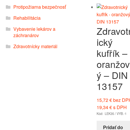
Protipožiarna bezpečnosť
Rehabilitácia
Zdravot
Vybavenie lekárov a
záchranárov
ický
Zdravotnícky materiál
kufřík –
oranžov
ý – DIN
13157
15,72
€
bez DP
19,34
€
s DPH
Kód: LEK35 / VYB.-1
Pridať do