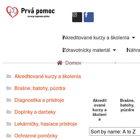
Akreditované kurzy a školenia
Zdravotnícky materiál
Náhra
Domov
Akreditované kurzy a školenia
Brašne, batohy, púzdra
Diagnostika a prístroje
Akredit
Brašne,
ované
batohy,
kurzy a
púzdra
Doplnky a darčeky
školeni
a
Lekárničky, hasiace prístroje
Ochranné pomôcky