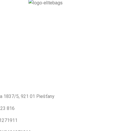
ka 1837/5, 921 01 Piešťany
123 816
21271911