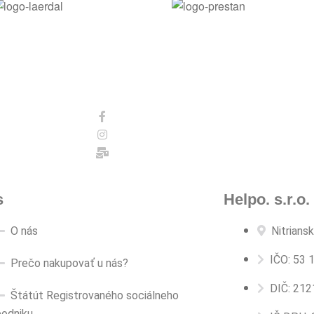
s
Helpo. s.r.o.
O nás
Nitrians
IČO: 53 
Prečo nakupovať u nás?
DIČ: 21
Štátút Registrovaného sociálneho
podniku