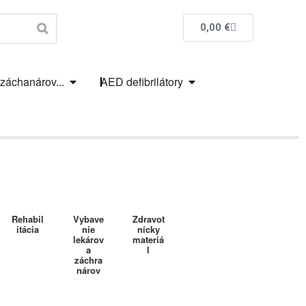
0,00
€
 záchanárov...
AED defibrilátory
Rehabil
Vybave
Zdravot
itácia
nie
nícky
lekárov
materiá
a
l
záchra
nárov