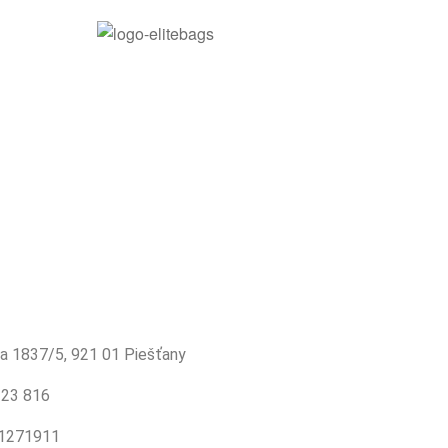
ka 1837/5, 921 01 Piešťany
123 816
21271911