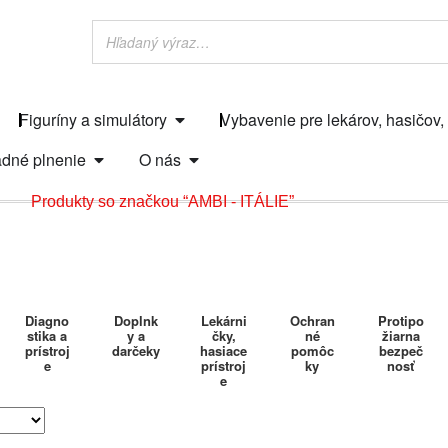
Figuríny a simulátory
Vybavenie pre lekárov, hasičov,
dné plnenie
O nás
Produkty so značkou “AMBI - ITÁLIE”
Diagno
Doplnk
Lekárni
Ochran
Protipo
stika a
y a
čky,
né
žiarna
prístroj
darčeky
hasiace
pomôc
bezpeč
e
prístroj
ky
nosť
e