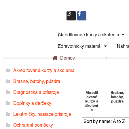
Akreditované kurzy a školenia
Zdravotnícky materiál
Náhra
Domov
Akreditované kurzy a školenia
Brašne, batohy, púzdra
Diagnostika a prístroje
Akredit
Brašne,
ované
batohy,
kurzy a
púzdra
Doplnky a darčeky
školeni
a
Lekárničky, hasiace prístroje
Ochranné pomôcky