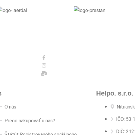
s
Helpo. s.r.o.
O nás
Nitrians
IČO: 53 
Prečo nakupovať u nás?
DIČ: 21
Štátút Registrovaného sociálneho