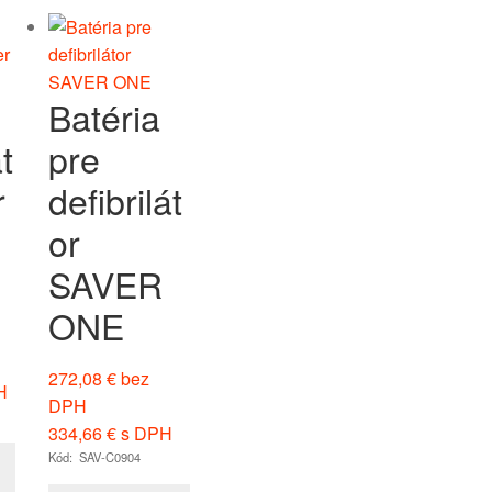
Batéria
t
pre
r
defibrilát
or
SAVER
ONE
272,08
€
bez
H
DPH
334,66
€
s DPH
Kód: SAV-C0904