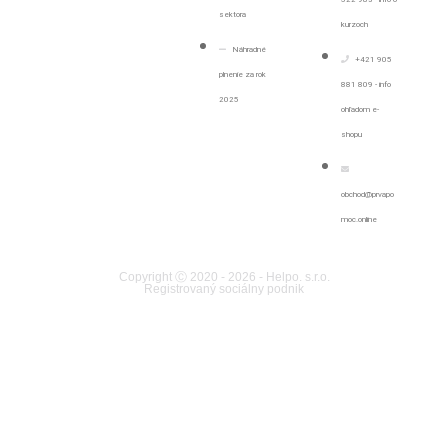
sektora
kurzoch
Náhradné
+421 905
plnenie za rok
881 809 - info
2025
ohľadom e-
shopu
obchod@prvapo
moc.online
Copyright Ⓒ 2020 - 2026 - Helpo. s.r.o.
Registrovaný sociálny podnik