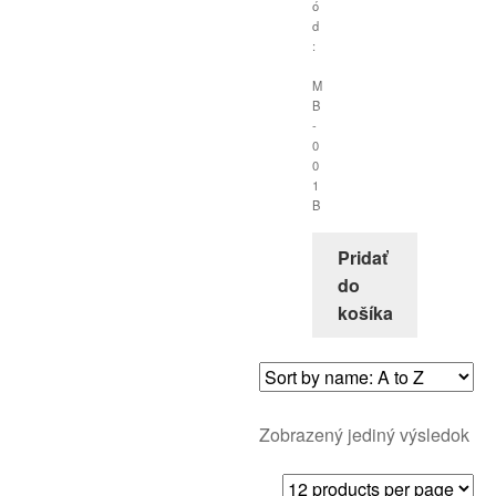
ó
d
:
M
B
-
0
0
1
B
Pridať
do
košíka
Zobrazený jediný výsledok