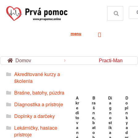
menu
Domov
Practi-Man
Akreditované kurzy a
školenia
Brašne, batohy, púzdra
A
B
Di
D
kr
ra
a
o
Diagnostika a prístroje
e
š
g
pl
di
n
n
n
Doplnky a darčeky
to
e,
o
k
v
b
st
y
Lekárničky, hasiace
a
at
ik
a
n
o
a
d
prístroje
é
h
a
ar