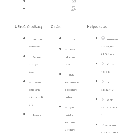
Užitočné odkazy
O nás
Helpo. s.r.o.
Obchodné
O nás
Nitrianska
podmienky
1837/5, 921
Prečo
01 Piešťany
Ochrana
nakupovať u
osobných
nás?
IČO: 53
údajov
123 816
Štátút
Zásady
Registrovanéh
DIČ:
používania
o sociálneho
2121271911
súborov cookie
podniku
IČ DPH:
(EÚ)
Výpis z
SK212127191
Doprava
registra
1
Partnerov
+421 903
verejného
522 983 - info o