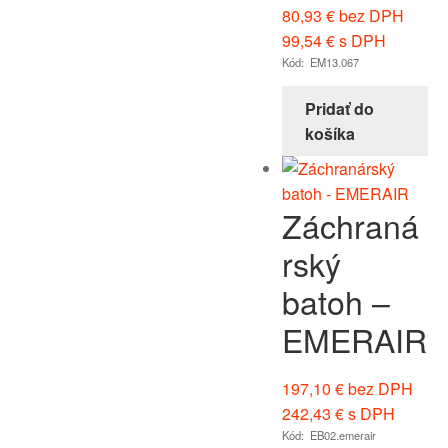
80,93
€
bez DPH
99,54
€
s DPH
Kód: EM13.067
Pridať do
košíka
Záchraná
rský
batoh –
EMERAIR
197,10
€
bez DPH
242,43
€
s DPH
Kód: EB02.emerair