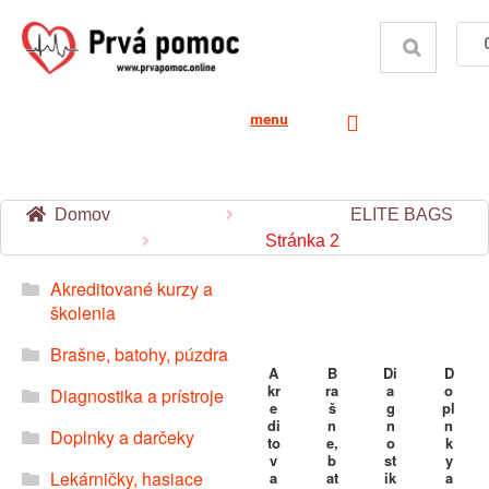
menu
Domov
ELITE BAGS
Stránka 2
Akreditované kurzy a
školenia
Brašne, batohy, púzdra
A
B
Di
D
kr
ra
a
o
Diagnostika a prístroje
e
š
g
pl
di
n
n
n
Doplnky a darčeky
to
e,
o
k
v
b
st
y
Lekárničky, hasiace
a
at
ik
a