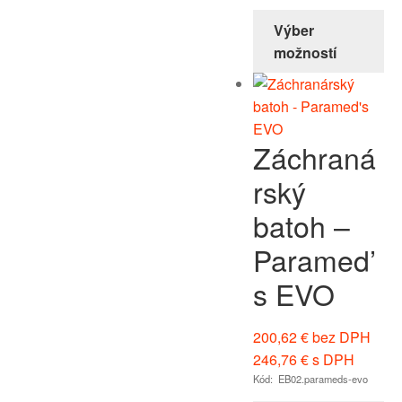
Výber
možností
Záchraná
rský
batoh –
Paramed’
s EVO
200,62
€
bez DPH
246,76
€
s DPH
Kód: EB02.parameds-evo