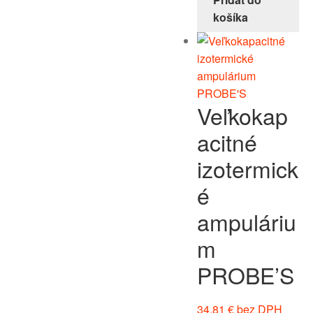
košíka
Veľkokap
acitné
izotermick
é
ampuláriu
m
PROBE’S
34,81
€
bez DPH