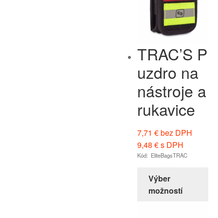
TRAC’S P
uzdro na
nástroje a
rukavice
7,71
€
bez DPH
9,48
€
s DPH
Kód: EliteBagsTRAC
Výber
možností