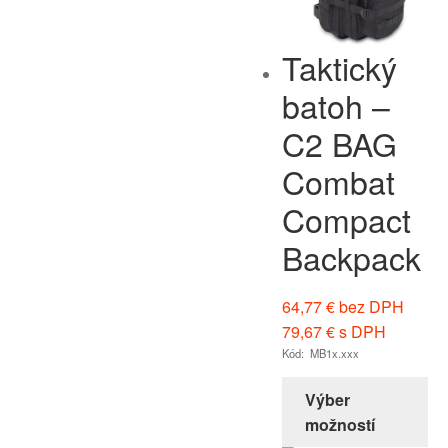
Taktický
batoh –
C2 BAG
Combat
Compact
Backpack
64,77
€
bez DPH
79,67
€
s DPH
Kód: MB1x.xxx
Výber
možností