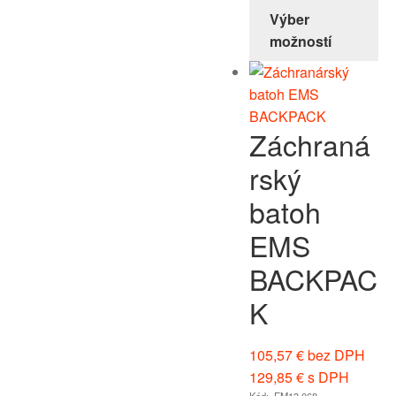
Výber
možností
Záchraná
rský
batoh
EMS
BACKPAC
K
105,57
€
bez DPH
129,85
€
s DPH