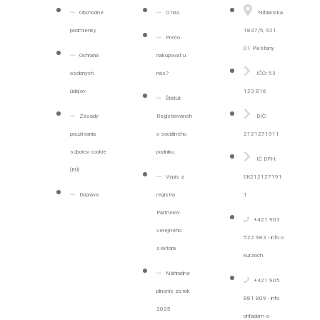
Obchodné
O nás
Nitrianska
podmienky
1837/5, 921
Prečo
01 Piešťany
Ochrana
nakupovať u
osobných
nás?
IČO: 53
údajov
123 816
Štátút
Zásady
Registrovanéh
DIČ:
používania
o sociálneho
2121271911
súborov cookie
podniku
IČ DPH:
(EÚ)
Výpis z
SK212127191
Doprava
registra
1
Partnerov
+421 903
verejného
522 983 - info o
sektora
kurzoch
Náhradné
+421 905
plnenie za rok
881 809 - info
2025
ohľadom e-