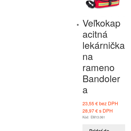
Veľkokap
acitná
lekárnička
na
rameno
Bandoler
a
23,55
€
bez DPH
28,97
€
s DPH
Kód: EM13.061
Pridať do