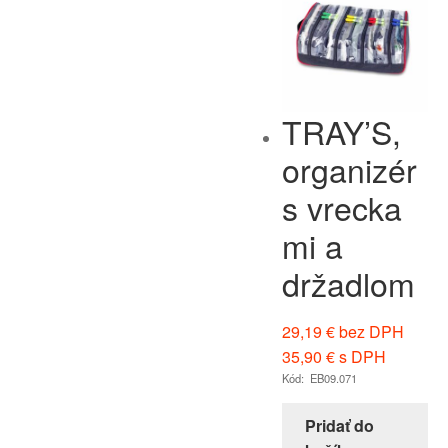
TRAY’S,
organizér
s vrecka
mi a
držadlom
29,19
€
bez DPH
35,90
€
s DPH
Kód: EB09.071
Pridať do