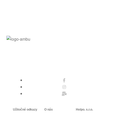
Užitočné odkazy
O nás
Helpo. s.r.o.