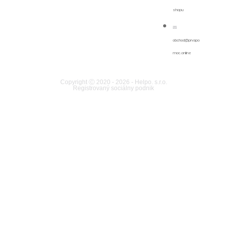
shopu
obchod@prvapo
moc.online
Copyright Ⓒ 2020 - 2026 - Helpo. s.r.o.
Registrovaný sociálny podnik