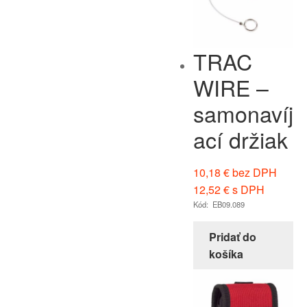
TRAC
WIRE –
samonavíj
ací držiak
10,18
€
bez DPH
12,52
€
s DPH
Kód: EB09.089
Pridať do
košíka