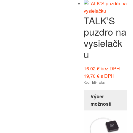
TALK’S
puzdro na
vysielačk
u
16,02
€
bez DPH
19,70
€
s DPH
Kód: EB-Talks
Výber
možností