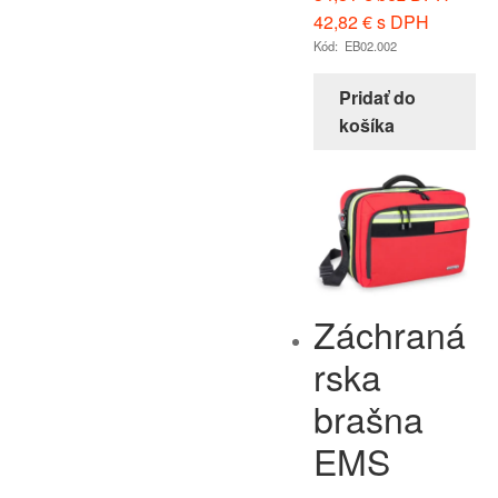
42,82
€
s DPH
Kód: EB02.002
Pridať do
košíka
Záchraná
rska
brašna
EMS