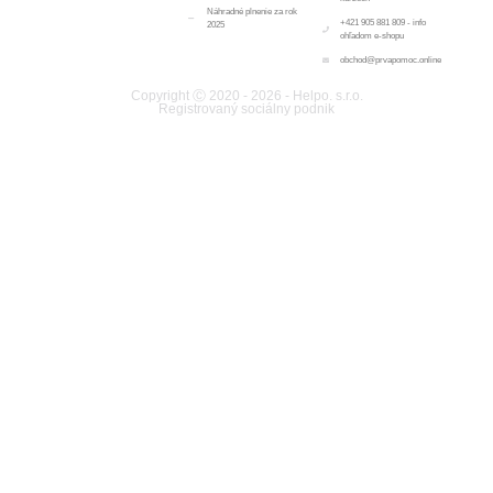
Náhradné plnenie za rok
+421 905 881 809 - info
2025
ohľadom e-shopu
obchod@prvapomoc.online
Copyright Ⓒ 2020 - 2026 - Helpo. s.r.o.
Registrovaný sociálny podnik