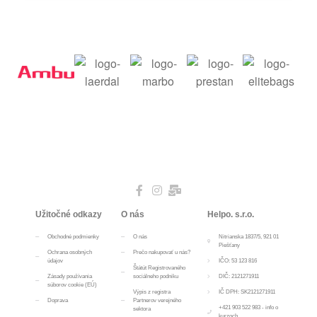
Užitočné odkazy
O nás
Helpo. s.r.o.
Obchodné podmienky
O nás
Nitrianska 1837/5, 921 01
Piešťany
Ochrana osobných
Prečo nakupovať u nás?
údajov
IČO: 53 123 816
Štátút Registrovaného
Zásady používania
sociálneho podniku
DIČ: 2121271911
súborov cookie (EÚ)
Výpis z registra
IČ DPH: SK2121271911
Doprava
Partnerov verejného
+421 903 522 983 - info o
sektora
kurzoch