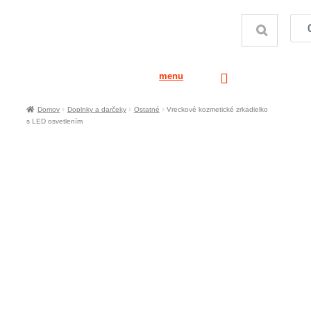
menu
Domov
Doplnky a darčeky
Ostatné
Vreckové kozmetické zrkadielko
s LED osvetlením