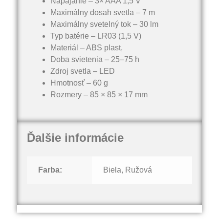
Napájanie – 3× AAA 1,5 V
Maximálny dosah svetla – 7 m
Maximálny svetelný tok – 30 lm
Typ batérie – LR03 (1,5 V)
Materiál – ABS plast,
Doba svietenia – 25–75 h
Zdroj svetla – LED
Hmotnosť – 60 g
Rozmery – 85 × 85 × 17 mm
Ďalšie informácie
Farba:
Biela, Ružová