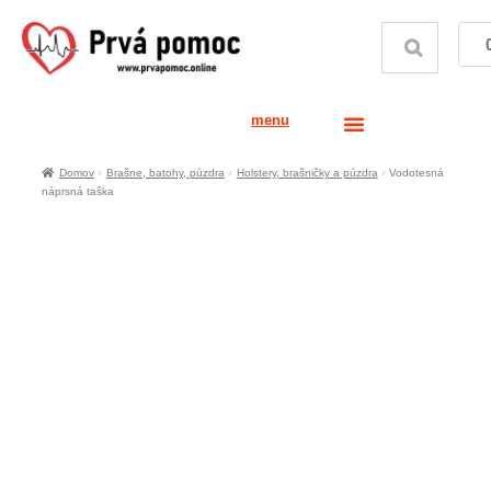
menu
Domov
Brašne, batohy, púzdra
Holstery, brašničky a púzdra
Vodotesná
náprsná taška