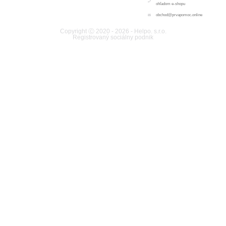
ohľadom e-shopu
obchod@prvapomoc.online
Copyright Ⓒ 2020 - 2026 - Helpo. s.r.o.
Registrovaný sociálny podnik