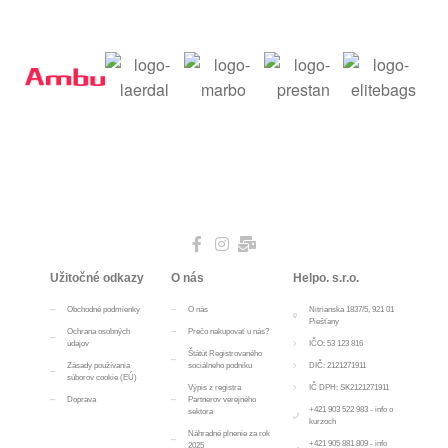
Užitočné odkazy
O nás
Helpo. s.r.o.
Obchodné podmienky
O nás
Nitrianska 1837/5, 921 01
Piešťany
Ochrana osobných
Prečo nakupovať u nás?
údajov
IČO: 53 123 816
Štátút Registrovaného
Zásady používania
sociálneho podniku
DIČ: 2121271911
súborov cookie (EÚ)
Výpis z registra
IČ DPH: SK2121271911
Doprava
Partnerov verejného
+421 903 522 983 - info o
sektora
kurzoch
Náhradné plnenie za rok
+421 905 881 809 - info
2025