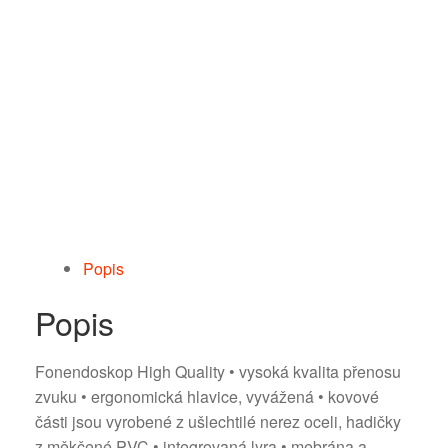
Popis
Popis
Fonendoskop High Quality • vysoká kvalita přenosu
zvuku • ergonomická hlavice, vyvážená • kovové
části jsou vyrobené z ušlechtilé nerez oceli, hadičky
z měkčené PVC • integrovaná lyra • mebrána a