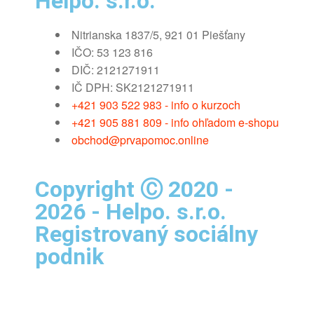
Helpo. s.r.o.
Nitrianska 1837/5, 921 01 Piešťany
IČO: 53 123 816
DIČ: 2121271911
IČ DPH: SK2121271911
+421 903 522 983 - info o kurzoch
+421 905 881 809 - info ohľadom e-shopu
obchod@prvapomoc.online
Copyright Ⓒ 2020 -
2026 - Helpo. s.r.o.
Registrovaný sociálny
podnik