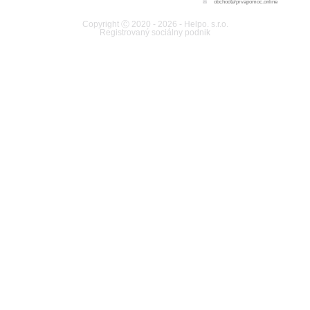
obchod@prvapomoc.online
Copyright Ⓒ 2020 - 2026 - Helpo. s.r.o.
Registrovaný sociálny podnik