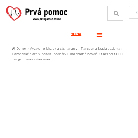
menu
Domov
Vybavenie lekárov a záchranárov
Transport a fixácia pacienta
Transportné plachty, nosidlá, podložky
Transportné nosidlá
Spencer SHELL
orange – transportná vaňa