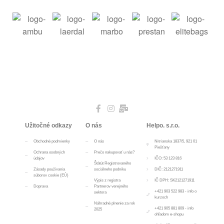
Užitočné odkazy
O nás
Helpo. s.r.o.
Obchodné podmienky
O nás
Nitrianska 1837/5, 921 01
Piešťany
Ochrana osobných
Prečo nakupovať u nás?
údajov
IČO: 53 123 816
Štátút Registrovaného
Zásady používania
sociálneho podniku
DIČ: 2121271911
súborov cookie (EÚ)
Výpis z registra
IČ DPH: SK2121271911
Doprava
Partnerov verejného
+421 903 522 983 - info o
sektora
kurzoch
Náhradné plnenie za rok
+421 905 881 809 - info
2025
ohľadom e-shopu