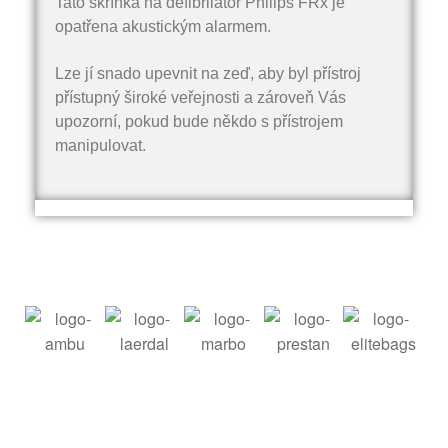
Tato skříňka na defibrilátor Philips FRx je
opatřena akustickým alarmem.
Lze jí snado upevnit na zeď, aby byl přístroj
přístupný široké veřejnosti a zároveň Vás
upozorní, pokud bude někdo s přístrojem
manipulovat.