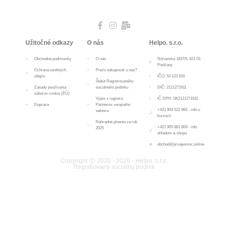
Užitočné odkazy
O nás
Helpo. s.r.o.
Obchodné podmienky
O nás
Nitrianska 1837/5, 921 01
Piešťany
Ochrana osobných
Prečo nakupovať u nás?
údajov
IČO: 53 123 816
Štátút Registrovaného
Zásady používania
sociálneho podniku
DIČ: 2121271911
súborov cookie (EÚ)
Výpis z registra
IČ DPH: SK2121271911
Doprava
Partnerov verejného
+421 903 522 983 - info o
sektora
kurzoch
Náhradné plnenie za rok
+421 905 881 809 - info
2025
ohľadom e-shopu
obchod@prvapomoc.online
Copyright Ⓒ 2020 - 2026 - Helpo. s.r.o.
Registrovaný sociálny podnik