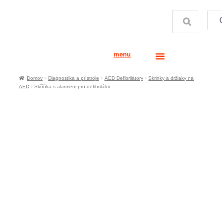
menu
Domov
Diagnostika a prístroje
AED Defibrilátory
Skrinky a držiaky na
AED
Skříňka s alarmem pro defibrilátor