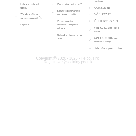
Piešťany
Ochrana osobných
Prečo nakupovať u nás?
údajov
IČO: 53 123 816
Štátút Registrovaného
Zásady používania
sociálneho podniku
DIČ: 2121271911
súborov cookie (EÚ)
Výpis z registra
IČ DPH: SK2121271911
Doprava
Partnerov verejného
+421 903 522 983 - info o
sektora
kurzoch
Náhradné plnenie za rok
+421 905 881 809 - info
2025
ohľadom e-shopu
obchod@prvapomoc.online
Copyright Ⓒ 2020 - 2026 - Helpo. s.r.o.
Registrovaný sociálny podnik