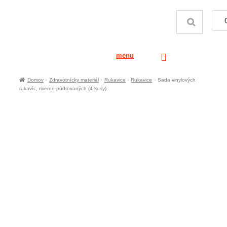
menu
Domov
Zdravotnícky materiál
Rukavice
Rukavice
Sada vinylových
rukavíc, mierne púdrovaných (4 kusy)