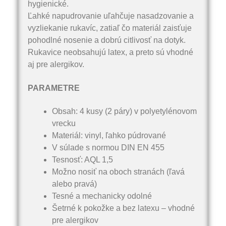
hygienické.
Ľahké napudrovanie uľahčuje nasadzovanie a
vyzliekanie rukavíc, zatiaľ čo materiál zaisťuje
pohodlné nosenie a dobrú citlivosť na dotyk.
Rukavice neobsahujú latex, a preto sú vhodné
aj pre alergikov.
PARAMETRE
Obsah: 4 kusy (2 páry) v polyetylénovom
vrecku
Materiál: vinyl, ľahko púdrované
V súlade s normou DIN EN 455
Tesnosť: AQL 1,5
Možno nosiť na oboch stranách (ľavá
alebo pravá)
Tesné a mechanicky odolné
Šetrné k pokožke a bez latexu – vhodné
pre alergikov