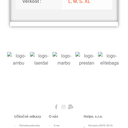
Veľkosť:
L
,
M
,
S
,
XL
Užitočné odkazy
O nás
Helpo. s.r.o.
Obchodné podmienky
O nás
Nitrianska 1837/5, 921 01