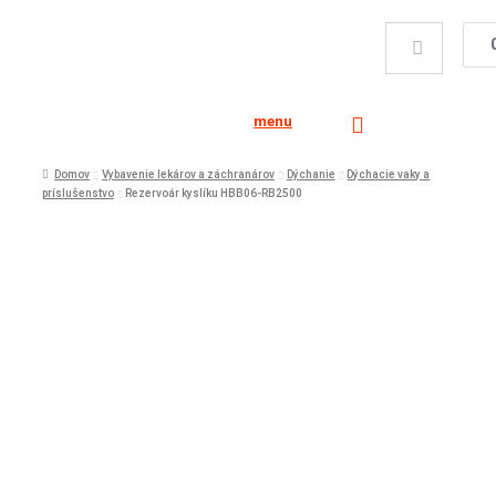
menu
Domov
Vybavenie lekárov a záchranárov
Dýchanie
Dýchacie vaky a
príslušenstvo
Rezervoár kyslíku HBB06-RB2500