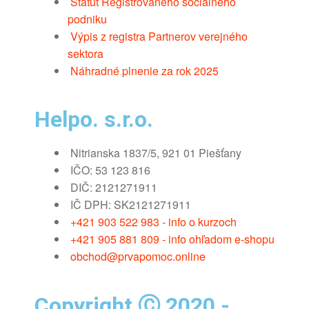
Štátút Registrovaného sociálneho
podniku
Výpis z registra Partnerov verejného
sektora
Náhradné plnenie za rok 2025
Helpo. s.r.o.
Nitrianska 1837/5, 921 01 Piešťany
IČO: 53 123 816
DIČ: 2121271911
IČ DPH: SK2121271911
+421 903 522 983 - info o kurzoch
+421 905 881 809 - info ohľadom e-shopu
obchod@prvapomoc.online
Copyright Ⓒ 2020 -