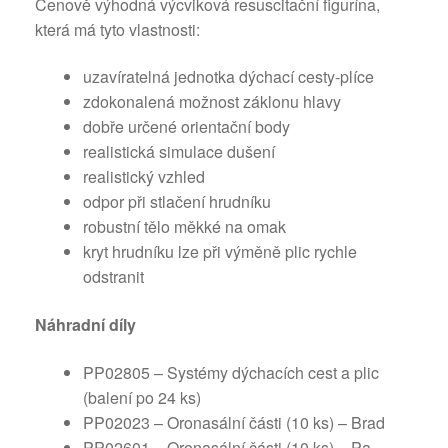
Cenově výhodná výcviková resuscitační figurína,
která má tyto vlastnosti:
uzavíratelná jednotka dýchací cesty-plíce
zdokonalená možnost záklonu hlavy
dobře určené orientační body
realistická simulace dušení
realistický vzhled
odpor při stlačení hrudníku
robustní tělo měkké na omak
kryt hrudníku lze při výměně plic rychle
odstranit
Náhradní díly
PP02805 – Systémy dýchacích cest a plic
(balení po 24 ks)
PP02023 – Oronasální části (10 ks) – Brad
PP02601 – Oronasální části (10 ks) – Pa