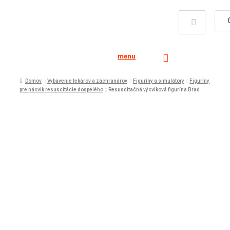
menu
Domov
Vybavenie lekárov a záchranárov
Figuríny a simulátory
Figuríny
pre nácvik resuscitácie dospelého
Resuscitačná výcviková figurína Brad