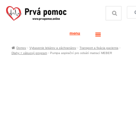
menu
Domov
Vybavenie lekárov a záchranárov
Transport a fixácia pacienta
Dlahy + vákuový program
Pumpa aspirační pro odsátí matrací MEBER