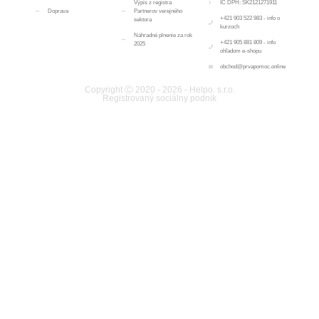
Výpis z registra
IČ DPH: SK2121271911
Doprava
Partnerov verejného
+421 903 522 983 - info o
sektora
kurzoch
Náhradné plnenie za rok
+421 905 881 809 - info
2025
ohľadom e-shopu
obchod@prvapomoc.online
Copyright Ⓒ 2020 - 2026 - Helpo. s.r.o.
Registrovaný sociálny podnik