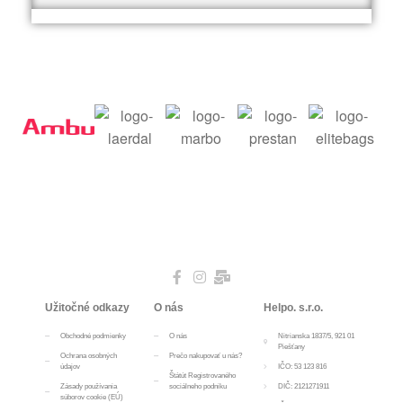
Užitočné odkazy
O nás
Helpo. s.r.o.
Obchodné podmienky
O nás
Nitrianska 1837/5, 921 01
Piešťany
Ochrana osobných
Prečo nakupovať u nás?
údajov
IČO: 53 123 816
Štátút Registrovaného
Zásady používania
sociálneho podniku
DIČ: 2121271911
súborov cookie (EÚ)