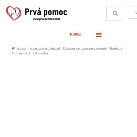
menu
Domov
Zdravotnícky materiál
Obväzový a preväzový materiál
Prubany
Pruban vel. 2, 1,5 cmx1m