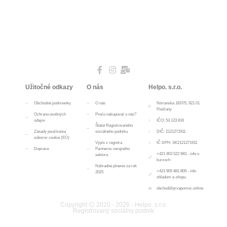
Užitočné odkazy
O nás
Helpo. s.r.o.
Obchodné podmienky
O nás
Nitrianska 1837/5, 921 01
Piešťany
Ochrana osobných
Prečo nakupovať u nás?
údajov
IČO: 53 123 816
Štátút Registrovaného
Zásady používania
sociálneho podniku
DIČ: 2121271911
súborov cookie (EÚ)
Výpis z registra
IČ DPH: SK2121271911
Doprava
Partnerov verejného
+421 903 522 983 - info o
sektora
kurzoch
Náhradné plnenie za rok
+421 905 881 809 - info
2025
ohľadom e-shopu
obchod@prvapomoc.online
Copyright Ⓒ 2020 - 2026 - Helpo. s.r.o.
Registrovaný sociálny podnik