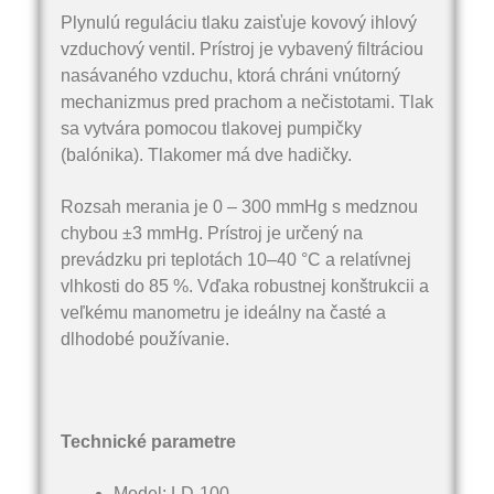
Plynulú reguláciu tlaku zaisťuje kovový ihlový
vzduchový ventil. Prístroj je vybavený filtráciou
nasávaného vzduchu, ktorá chráni vnútorný
mechanizmus pred prachom a nečistotami. Tlak
sa vytvára pomocou tlakovej pumpičky
(balónika). Tlakomer má dve hadičky.
Rozsah merania je 0 – 300 mmHg s medznou
chybou ±3 mmHg. Prístroj je určený na
prevádzku pri teplotách 10–40 °C a relatívnej
vlhkosti do 85 %. Vďaka robustnej konštrukcii a
veľkému manometru je ideálny na časté a
dlhodobé používanie.
Technické parametre
Model: LD-100