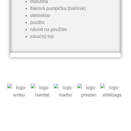
manžeta
tlaková pumpička (balónik)
stetoskop
puzdro
návod na použitie
záručný list