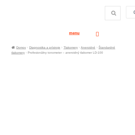
menu
Domov
Diagnostika a prístroje
Tlakomery
Aneroidné
Štandardné
tlakomery
Profesionálny tonometer – aneroidný tlakomer LD-100