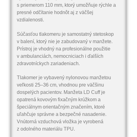
s priemerom 110 mm, ktorý umožňuje rýchle a
presné odčítanie hodnôt aj z väčšej
vzdialenosti.
Súčasťou tlakomeru je samostatný stetoskop
v balení, ktorý nie je zabudovaný v manžete.
Prístroj je vhodný na profesionálne použitie
v ambulanciách, nemocniciach i ďalších
zdravotníckych zariadeniach.
Tlakomer je vybavený nylonovou manžetou
veľkosti 25–36 cm, vhodnou pre väčšinu
dospelých pacientov. Manžeta LD Cuff je
opatrená kovovým fixačným krúžkom a
špeciálnym orientačným značením, ktoré
uľahčuje správne a bezpečné nasadenie.
Vnútorná vzduchová vložka je vyrobená
z odolného materiálu TPU.