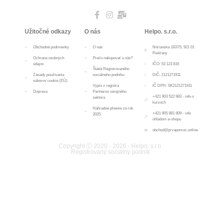
Užitočné odkazy
O nás
Helpo. s.r.o.
Obchodné podmienky
O nás
Nitrianska 1837/5, 921 01
Piešťany
Ochrana osobných
Prečo nakupovať u nás?
údajov
IČO: 53 123 816
Štátút Registrovaného
Zásady používania
sociálneho podniku
DIČ: 2121271911
súborov cookie (EÚ)
Výpis z registra
IČ DPH: SK2121271911
Doprava
Partnerov verejného
+421 903 522 983 - info o
sektora
kurzoch
Náhradné plnenie za rok
+421 905 881 809 - info
2025
ohľadom e-shopu
obchod@prvapomoc.online
Copyright Ⓒ 2020 - 2026 - Helpo. s.r.o.
Registrovaný sociálny podnik