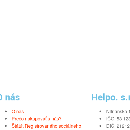
O nás
Helpo. s.r
O nás
Nitrianska 
Prečo nakupovať u nás?
IČO: 53 12
Štátút Registrovaného sociálneho
DIČ: 2121