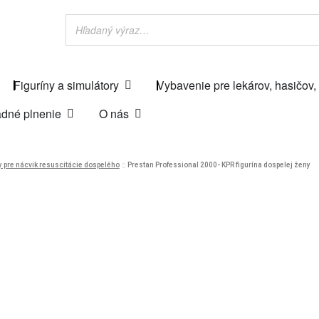
Figuríny a simulátory
Vybavenie pre lekárov, hasičov,
dné plnenie
O nás
y pre nácvik resuscitácie dospelého
Prestan Professional 2000- KPR figurína dospelej ženy