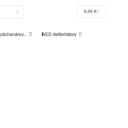
0,00
€
 záchanárov...
AED defibrilátory