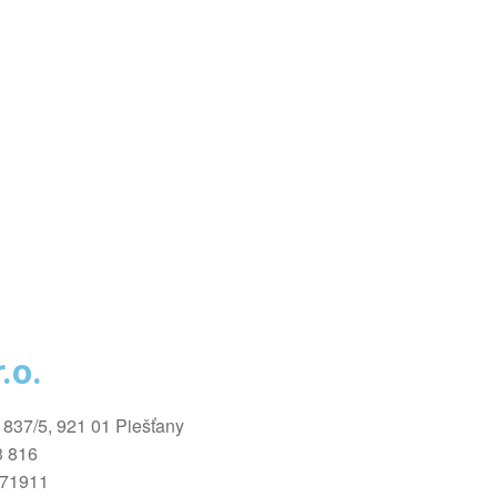
.o.
1837/5, 921 01 Piešťany
3 816
271911