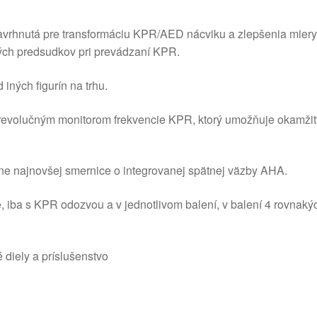
rhnutá pre transformáciu KPR/AED nácviku a zlepšenia miery 
vých predsudkov pri prevádzaní KPR.
 iných figurín na trhu.
á revolučným monitorom frekvencie KPR, ktorý umožňuje okamžitý
ane najnovšej smernice o integrovanej spätnej väzby AHA.
iba s KPR odozvou a v jednotlivom balení, v balení 4 rovnakých
 diely a príslušenstvo