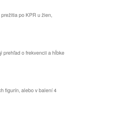
prežitia po KPR u žien,
 prehľad o frekvencii a hĺbke
 figurín, alebo v balení 4