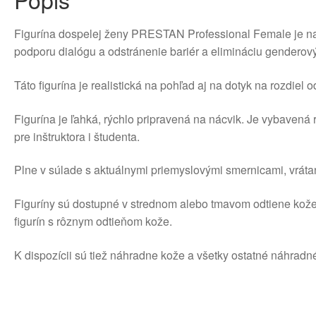
Figurína dospelej ženy PRESTAN Professional Female je nav
podporu dialógu a odstránenie bariér a elimináciu gendero
Táto figurína je realistická na pohľad aj na dotyk na rozdiel od
Figurína je ľahká, rýchlo pripravená na nácvik. Je vybaven
pre inštruktora i študenta.
Plne v súlade s aktuálnymi priemyslovými smernicami, vrát
Figuríny sú dostupné v strednom alebo tmavom odtiene kože, 
figurín s rôznym odtieňom kože.
K dispozícii sú tiež náhradne kože a všetky ostatné náhradné