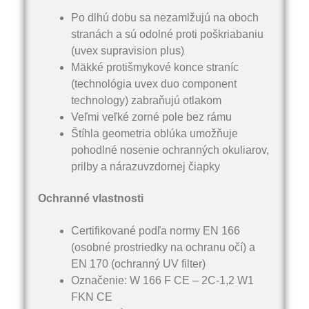
Po dlhú dobu sa nezamlžujú na oboch
stranách a sú odolné proti poškriabaniu
(uvex supravision plus)
Mäkké protišmykové konce straníc
(technológia uvex duo component
technology) zabraňujú otlakom
Veľmi veľké zorné pole bez rámu
Štíhla geometria oblúka umožňuje
pohodlné nosenie ochranných okuliarov,
prilby a nárazuvzdornej čiapky
Ochranné vlastnosti
Certifikované podľa normy EN 166
(osobné prostriedky na ochranu očí) a
EN 170 (ochranný UV filter)
Označenie: W 166 F CE – 2C-1,2 W1
FKN CE