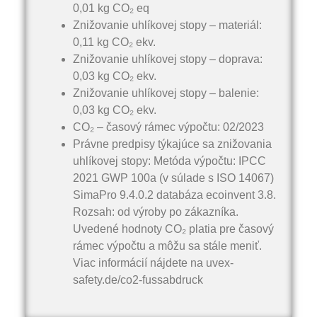
0,01 kg CO₂ eq
Znižovanie uhlíkovej stopy – materiál:
0,11 kg CO₂ ekv.
Znižovanie uhlíkovej stopy – doprava:
0,03 kg CO₂ ekv.
Znižovanie uhlíkovej stopy – balenie:
0,03 kg CO₂ ekv.
CO₂ – časový rámec výpočtu: 02/2023
Právne predpisy týkajúce sa znižovania
uhlíkovej stopy: Metóda výpočtu: IPCC
2021 GWP 100a (v súlade s ISO 14067)
SimaPro 9.4.0.2 databáza ecoinvent 3.8.
Rozsah: od výroby po zákazníka.
Uvedené hodnoty CO₂ platia pre časový
rámec výpočtu a môžu sa stále meniť.
Viac informácií nájdete na uvex-
safety.de/co2-fussabdruck