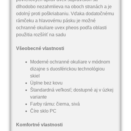
dlhodobo nezahmlieva na oboch stranách a je
odolný proti poškriabaniu. Vďaka dodatočnému
rámčeku a hlavovému pásku je možné
ochranné okuliare uvex pheos podľa oblasti
použitia rozšíriť na sadu
Všeobecné vlastnosti
Moderné ochranné okuliare v módnom
dizajne s duosférickou technológiou
skiel
Úplne bez kovu
Štandardná veľkosť; dostupné aj v úzkej
variante
Farby rámu: čierna, sivá
Číre sklo PC
Komfortné vlastnosti