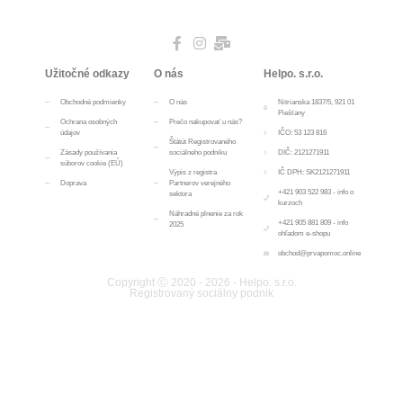
Užitočné odkazy
O nás
Helpo. s.r.o.
Obchodné podmienky
O nás
Nitrianska 1837/5, 921 01
Piešťany
Ochrana osobných
Prečo nakupovať u nás?
údajov
IČO: 53 123 816
Štátút Registrovaného
Zásady používania
sociálneho podniku
DIČ: 2121271911
súborov cookie (EÚ)
Výpis z registra
IČ DPH: SK2121271911
Doprava
Partnerov verejného
+421 903 522 983 - info o
sektora
kurzoch
Náhradné plnenie za rok
+421 905 881 809 - info
2025
ohľadom e-shopu
obchod@prvapomoc.online
Copyright Ⓒ 2020 - 2026 - Helpo. s.r.o.
Registrovaný sociálny podnik