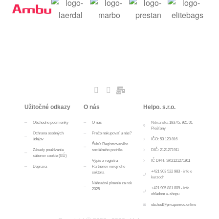
Užitočné odkazy
O nás
Helpo. s.r.o.
Obchodné podmienky
O nás
Nitrianska 1837/5, 921 01
Piešťany
Ochrana osobných
Prečo nakupovať u nás?
údajov
IČO: 53 123 816
Štátút Registrovaného
Zásady používania
sociálneho podniku
DIČ: 2121271911
súborov cookie (EÚ)
Výpis z registra
IČ DPH: SK2121271911
Doprava
Partnerov verejného
+421 903 522 983 - info o
sektora
kurzoch
Náhradné plnenie za rok
+421 905 881 809 - info
2025
ohľadom e-shopu
obchod@prvapomoc.online