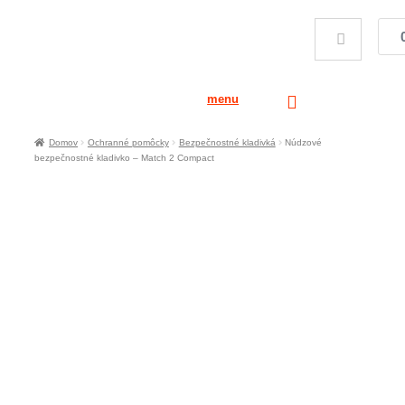
menu
Domov
Ochranné pomôcky
Bezpečnostné kladivká
Núdzové
bezpečnostné kladivko – Match 2 Compact