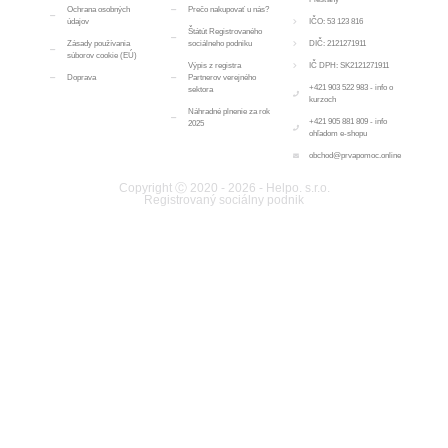
Ochrana osobných
Prečo nakupovať u nás?
údajov
IČO: 53 123 816
Štátút Registrovaného
Zásady používania
sociálneho podniku
DIČ: 2121271911
súborov cookie (EÚ)
Výpis z registra
IČ DPH: SK2121271911
Doprava
Partnerov verejného
+421 903 522 983 - info o
sektora
kurzoch
Náhradné plnenie za rok
+421 905 881 809 - info
2025
ohľadom e-shopu
obchod@prvapomoc.online
Copyright Ⓒ 2020 - 2026 - Helpo. s.r.o.
Registrovaný sociálny podnik