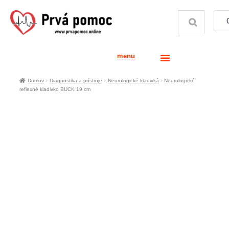
menu
Domov
Diagnostika a prístroje
Neurologické kladivká
Neurologické
reflexné kladivko BUCK 19 cm