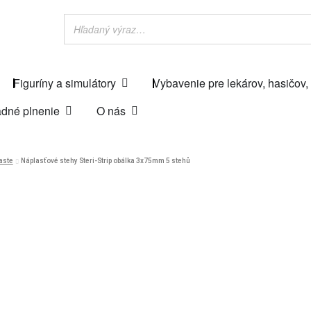
Figuríny a simulátory
Vybavenie pre lekárov, hasičov,
dné plnenie
O nás
laste
Náplasťové stehy Steri-Strip obálka 3x75mm 5 stehů