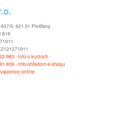
.o.
1837/5, 921 01 Piešťany
3 816
271911
K2121271911
2 983 - info o kurzoch
81 809 - info ohľadom e-shopu
vapomoc.online