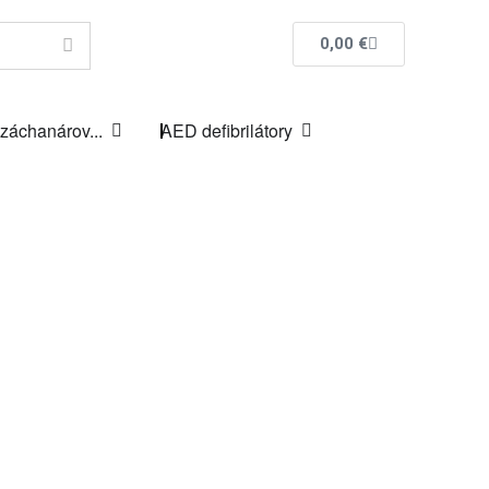
0,00
€
 záchanárov...
AED defibrilátory