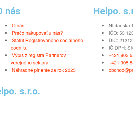
O nás
Helpo. s.r
O nás
Nitrianska 
Prečo nakupovať u nás?
IČO: 53 12
Štátút Registrovaného sociálneho
DIČ: 2121
podniku
IČ DPH: S
Výpis z registra Partnerov
+421 903 52
verejného sektora
+421 905 8
Náhradné plnenie za rok 2025
obchod@pr
po. s.r.o.