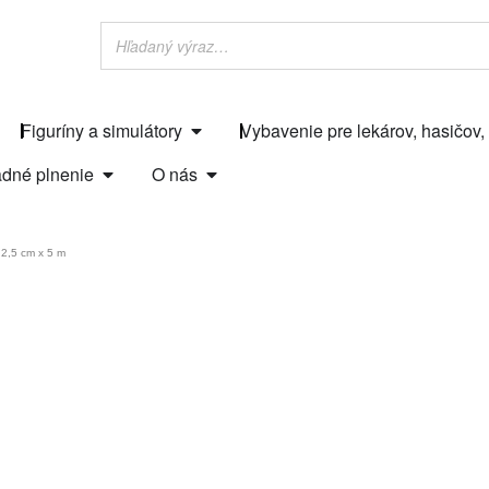
Figuríny a simulátory
Vybavenie pre lekárov, hasičov,
dné plnenie
O nás
2,5 cm x 5 m