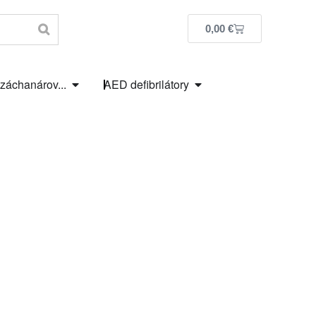
0,00
€
 záchanárov...
AED defibrilátory