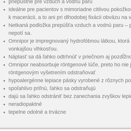
priepustné pre vzduch a vodnú paru
Ideálne pre pacientov s mimoriadne citlivou pokož
k macerácii, a to ani pri dlhodobej fixácii obväzu na 
Netkaná podložka prepúšťa vzduch a vodnú paru –
nepotí sa.
Omnipor je impregnovaný hydrofóbnou látkou, ktorá 
vonkajšou vlhkosťou.
Náplasť sa dá ľahko odtrhnúť v priečnom aj pozdĺž
Omnipor neabsorbuje röntgenové lúče, preto ho nie 
röntgenovým vyšetrením odstraňovať
hypoalergénne lepiace pásky vyrobené z rôznych po
spoľahlivo priľnú, ľahko sa odstraňujú
dajú sa ľahko odstrániť bez zanechania zvyškov lepi
neradiopaktné
tepelne odolné a trvácne