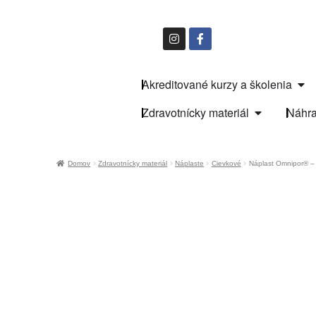
Akreditované kurzy a školenia
Zdravotnícky materiál
Náhra
Domov
Zdravotnícky materiál
Náplaste
Cievkové
Náplast Omnipor® – 