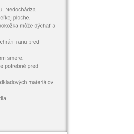
kou. Nedochádza
veľkej ploche.
 pokožka môže dýchať a
chráni ranu pred
nom smere.
je potrebné pred
dkladových materiálov
dla