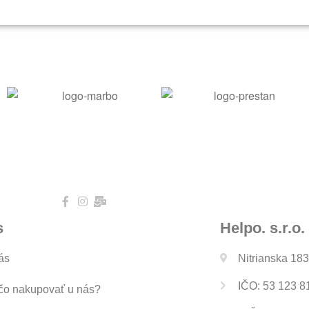
s
Helpo. s.r.o.
ás
Nitrianska 18
IČO: 53 123 8
čo nakupovať u nás?