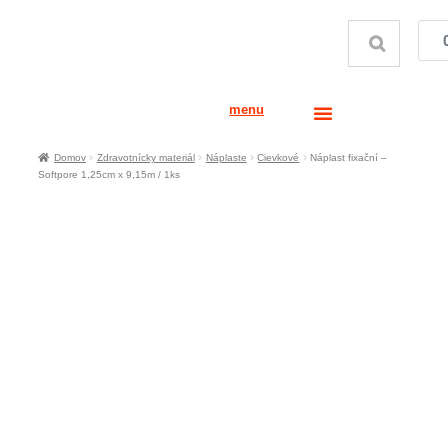
menu
Domov
Zdravotnícky materiál
Náplaste
Cievkové
Náplast fixační –
Softpore 1,25cm x 9,15m / 1ks