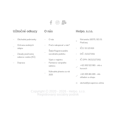
Užitočné odkazy
O nás
Helpo. s.r.o.
Obchodné podmienky
O nás
Nitrianska 1837/5, 921 01
Piešťany
Ochrana osobných
Prečo nakupovať u nás?
údajov
IČO: 53 123 816
Štátút Registrovaného
Zásady používania
sociálneho podniku
DIČ: 2121271911
súborov cookie (EÚ)
Výpis z registra
IČ DPH: SK2121271911
Doprava
Partnerov verejného
+421 903 522 983 - info o
sektora
kurzoch
Náhradné plnenie za rok
+421 905 881 809 - info
2025
ohľadom e-shopu
obchod@prvapomoc.online
Copyright Ⓒ 2020 - 2026 - Helpo. s.r.o.
Registrovaný sociálny podnik