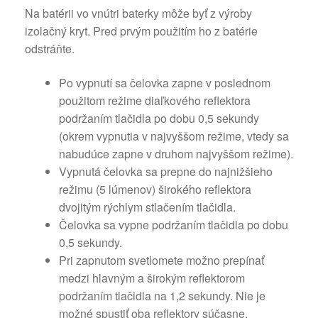
Na batérii vo vnútri baterky môže byť z výroby
izolačný kryt. Pred prvým použitím ho z batérie
odstráňte.
Po vypnutí sa čelovka zapne v poslednom
použitom režime diaľkového reflektora
podržaním tlačidla po dobu 0,5 sekundy
(okrem vypnutia v najvyššom režime, vtedy sa
nabudúce zapne v druhom najvyššom režime).
Vypnutá čelovka sa prepne do najnižšieho
režimu (5 lúmenov) širokého reflektora
dvojitým rýchlym stlačením tlačidla.
Čelovka sa vypne podržaním tlačidla po dobu
0,5 sekundy.
Pri zapnutom svetlomete možno prepínať
medzi hlavným a širokým reflektorom
podržaním tlačidla na 1,2 sekundy. Nie je
možné spustiť oba reflektory súčasne.