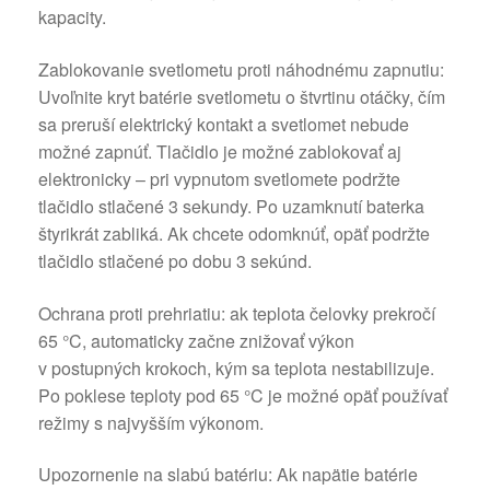
kapacity.
Zablokovanie svetlometu proti náhodnému zapnutiu:
Uvoľnite kryt batérie svetlometu o štvrtinu otáčky, čím
sa preruší elektrický kontakt a svetlomet nebude
možné zapnúť. Tlačidlo je možné zablokovať aj
elektronicky – pri vypnutom svetlomete podržte
tlačidlo stlačené 3 sekundy. Po uzamknutí baterka
štyrikrát zabliká. Ak chcete odomknúť, opäť podržte
tlačidlo stlačené po dobu 3 sekúnd.
Ochrana proti prehriatiu: ak teplota čelovky prekročí
65 °C, automaticky začne znižovať výkon
v postupných krokoch, kým sa teplota nestabilizuje.
Po poklese teploty pod 65 °C je možné opäť používať
režimy s najvyšším výkonom.
Upozornenie na slabú batériu: Ak napätie batérie