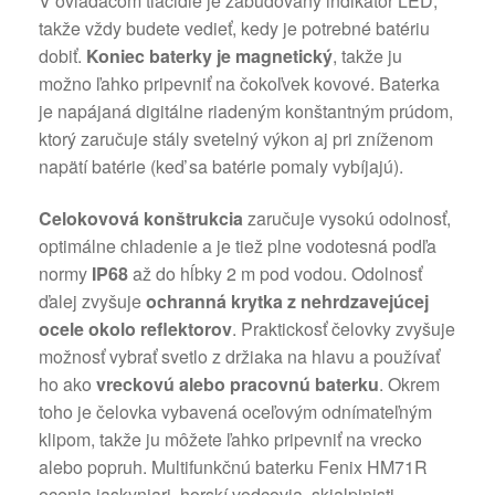
V ovládacom tlačidle je zabudovaný indikátor LED,
takže vždy budete vedieť, kedy je potrebné batériu
dobiť.
Koniec baterky je magnetický
, takže ju
možno ľahko pripevniť na čokoľvek kovové. Baterka
je napájaná digitálne riadeným konštantným prúdom,
ktorý zaručuje stály svetelný výkon aj pri zníženom
napätí batérie (keď sa batérie pomaly vybíjajú).
Celokovová konštrukcia
zaručuje vysokú odolnosť,
optimálne chladenie a je tiež plne vodotesná podľa
normy
IP68
až do hĺbky 2 m pod vodou. Odolnosť
ďalej zvyšuje
ochranná krytka z nehrdzavejúcej
ocele okolo reflektorov
. Praktickosť čelovky zvyšuje
možnosť vybrať svetlo z držiaka na hlavu a používať
ho ako
vreckovú alebo pracovnú baterku
. Okrem
toho je čelovka vybavená oceľovým odnímateľným
klipom, takže ju môžete ľahko pripevniť na vrecko
alebo popruh. Multifunkčnú baterku Fenix HM71R
ocenia jaskyniari, horskí vodcovia, skialpinisti,