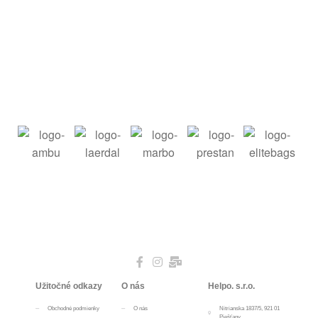
Užitočné odkazy
O nás
Helpo. s.r.o.
Obchodné podmienky
O nás
Nitrianska 1837/5, 921 01
Piešťany