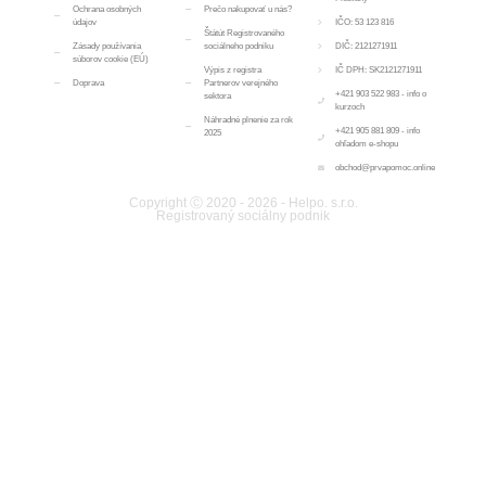
Ochrana osobných
Prečo nakupovať u nás?
údajov
IČO: 53 123 816
Štátút Registrovaného
Zásady používania
sociálneho podniku
DIČ: 2121271911
súborov cookie (EÚ)
Výpis z registra
IČ DPH: SK2121271911
Doprava
Partnerov verejného
+421 903 522 983 - info o
sektora
kurzoch
Náhradné plnenie za rok
+421 905 881 809 - info
2025
ohľadom e-shopu
obchod@prvapomoc.online
Copyright Ⓒ 2020 - 2026 - Helpo. s.r.o.
Registrovaný sociálny podnik