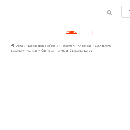
menu
Domov
Diagnostika a prístroje
Tlakomery
Aneroidné
Štandardné
tlakomery
Manuálny tónometer – aneroidný tlakomer LD-91