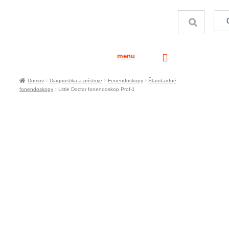
menu
Domov
Diagnostika a prístroje
Fonendoskopy
Štandardné
fonendoskopy
Little Doctor fonendoskop Prof-1