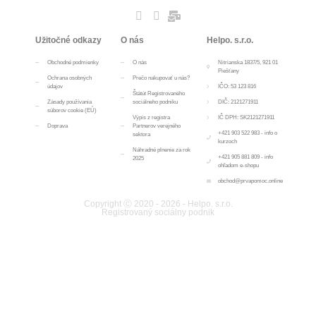
Užitočné odkazy
O nás
Helpo. s.r.o.
Obchodné podmienky
O nás
Nitrianska 1837/5, 921 01
Piešťany
Ochrana osobných
Prečo nakupovať u nás?
údajov
IČO: 53 123 816
Štátút Registrovaného
Zásady používania
sociálneho podniku
DIČ: 2121271911
súborov cookie (EÚ)
Výpis z registra
IČ DPH: SK2121271911
Doprava
Partnerov verejného
+421 903 522 983 - info o
sektora
kurzoch
Náhradné plnenie za rok
+421 905 881 809 - info
2025
ohľadom e-shopu
obchod@prvapomoc.online
Copyright Ⓒ 2020 - 2026 - Helpo. s.r.o.
Registrovaný sociálny podnik