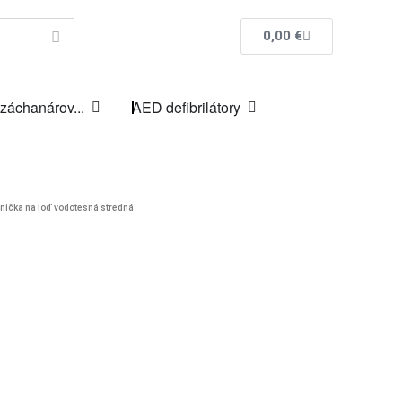
0,00
€
 záchanárov...
AED defibrilátory
nička na loď vodotesná stredná