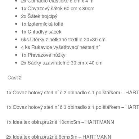
2x Obinadlo elastické 8 cm x 4 m
1x Obvazový šátek 60 cm x 80cm
2x Šátek trojcípý
1x Izotermická folie
1x Chladivý sáček
5ks Utěrky z netkané textilie 20×30 cm
4 ks Rukavice vyšetřovací nesterilní
1x Převazové nůžky
2x Sáčky uzavíratelné 30 cm x 40 cm
Část 2
1x Obvaz hotový sterilní č.2 obinadlo s 1 polštářkem – H
1x Obvaz hotový sterilní č.3 obinadlo s 1 polštářkem – H
1x Idealtex obin.pružné 10cmx5m – HARTMANN
2x Idealtex obin.pružné 8cmx5m – HARTMANN