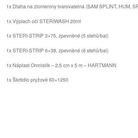
1x Dlaha na zlomeniny tvarovatelná (SAM SPLINT, HUM,
1x Výplach očí STERIWASH 20ml
1x STERI-STRIP 3×75, zpevněné (5 stehů/bal)
1x STERI-STRIP 6×38, zpevněné (6 stehů/bal)
1x Náplast Omnisilk – 2,5 cm x 5 m – HARTMANN
1x Škrtidlo pryžové 60×1250