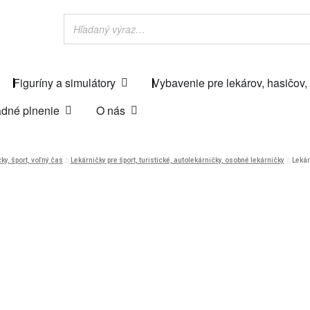
Figuríny a simulátory
Vybavenie pre lekárov, hasičov,
dné plnenie
O nás
ky, šport, voľný čas
Lekárničky pre šport, turistické, autolekárničky, osobné lekárničky
Lekár