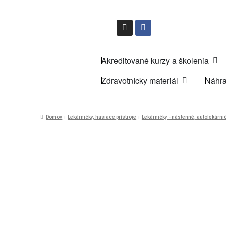
Akreditované kurzy a školenia
Zdravotnícky materiál
Náhra
Domov
Lekárničky, hasiace prístroje
Lekárničky - nástenné, autolekárnič