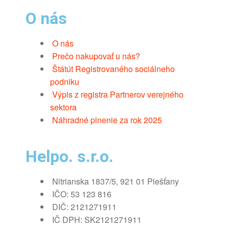
O nás
O nás
Prečo nakupovať u nás?
Štátút Registrovaného sociálneho
podniku
Výpis z registra Partnerov verejného
sektora
Náhradné plnenie za rok 2025
Helpo. s.r.o.
Nitrianska 1837/5, 921 01 Piešťany
IČO: 53 123 816
DIČ: 2121271911
IČ DPH: SK2121271911