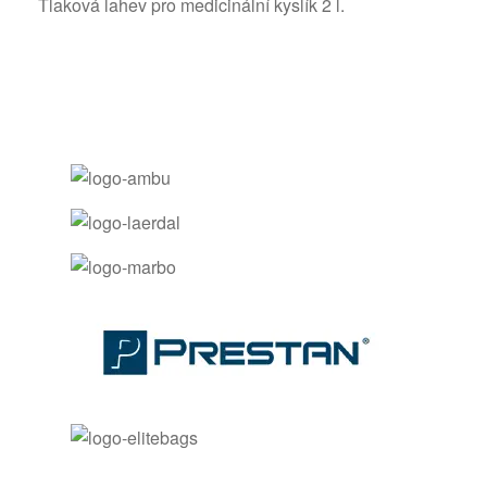
Tlaková lahev pro medicinální kyslík 2 l.