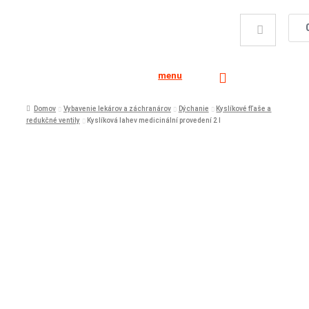
menu
Domov
Vybavenie lekárov a záchranárov
Dýchanie
Kyslíkové fľaše a
redukčné ventily
Kyslíková lahev medicinální provedení 2 l