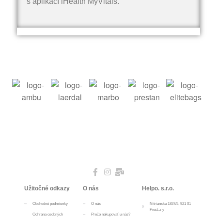
s aplikací iHealth MyVitals.
Užitočné odkazy
O nás
Helpo. s.r.o.
Obchodné podmienky
O nás
Nitrianska 1837/5, 921 01
Piešťany
Ochrana osobných
Prečo nakupovať u nás?