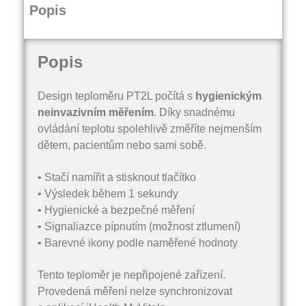
Popis
Popis
Design teploměru PT2L počítá s
hygienickým
neinvazivním měřením
. Díky snadnému
ovládání teplotu spolehlivě změříte nejmenším
dětem, pacientům nebo sami sobě.
• Stačí namířit a stisknout tlačítko
• Výsledek během 1 sekundy
• Hygienické a bezpečné měření
• Signaliazce pípnutím (možnost ztlumení)
• Barevné ikony podle naměřené hodnoty
Tento teploměr je nepřipojené zařízení.
Provedená měření nelze synchronizovat