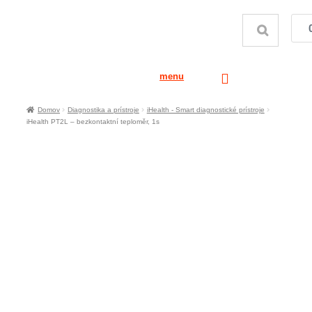
menu
Domov
Diagnostika a prístroje
iHealth - Smart diagnostické prístroje
iHealth PT2L – bezkontaktní teploměr, 1s