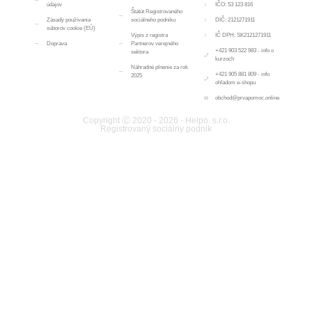
údajov
IČO: 53 123 816
Štátút Registrovaného
Zásady používania
sociálneho podniku
DIČ: 2121271911
súborov cookie (EÚ)
Výpis z registra
IČ DPH: SK2121271911
Doprava
Partnerov verejného
+421 903 522 983 - info o
sektora
kurzoch
Náhradné plnenie za rok
+421 905 881 809 - info
2025
ohľadom e-shopu
obchod@prvapomoc.online
Copyright Ⓒ 2020 - 2026 - Helpo. s.r.o.
Registrovaný sociálny podnik